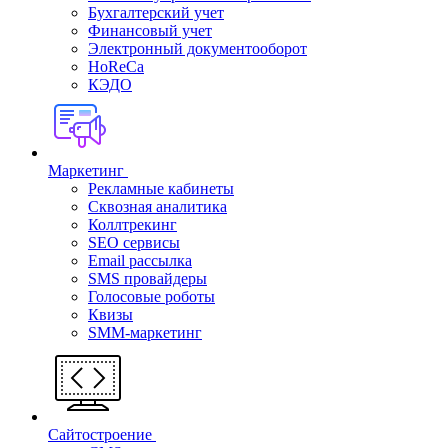
Бухгалтерский учет
Финансовый учет
Электронный документооборот
HoReCa
КЭДО
Маркетинг
Рекламные кабинеты
Cквозная аналитика
Коллтрекинг
SEO сервисы
Email расcылка
SMS провайдеры
Голосовые роботы
Квизы
SMM-маркетинг
Сайтостроение