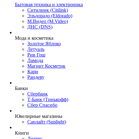
Бытовая техника и электроника
Ситилинк (Citilink)
Эльдорадо (Eldorado)
М.Видео (M.Video)
ДНС (DNS)
Мода и косметика
Золотое Яблоко
Летуаль
Рив Гош
Ламода
Магнит Косметик
Кари
Рандеву
Банки
Сбербанк
Т-Банк (Тинькофф)
Сбер Спасибо
Ювелирные магазины
Санлайт (Sunlight)
Книги
Литрес