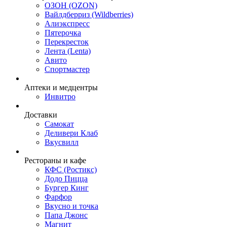
ОЗОН (OZON)
Вайлдберриз (Wildberries)
Алиэкспресс
Пятерочка
Перекресток
Лента (Lenta)
Авито
Спортмастер
Аптеки и медцентры
Инвитро
Доставки
Самокат
Деливери Клаб
Вкусвилл
Рестораны и кафе
КФС (Ростикс)
Додо Пицца
Бургер Кинг
Фарфор
Вкусно и точка
Папа Джонс
Магнит