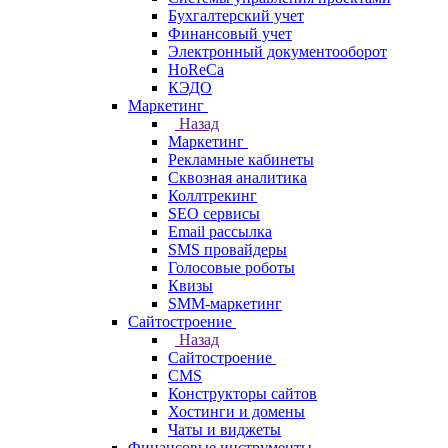
Бухгалтерский учет
Финансовый учет
Электронный документооборот
HoReCa
КЭДО
Маркетинг
Назад
Маркетинг
Рекламные кабинеты
Cквозная аналитика
Коллтрекинг
SEO сервисы
Email расcылка
SMS провайдеры
Голосовые роботы
Квизы
SMM-маркетинг
Сайтостроение
Назад
Сайтостроение
CMS
Конструкторы сайтов
Хостинги и домены
Чаты и виджеты
Финансовые инструменты