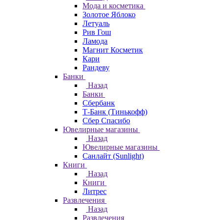
Мода и косметика
Золотое Яблоко
Летуаль
Рив Гош
Ламода
Магнит Косметик
Кари
Рандеву
Банки
Назад
Банки
Сбербанк
Т-Банк (Тинькофф)
Сбер Спасибо
Ювелирные магазины
Назад
Ювелирные магазины
Санлайт (Sunlight)
Книги
Назад
Книги
Литрес
Развлечения
Назад
Развлечения