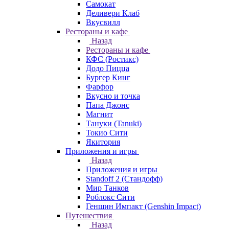
Самокат
Деливери Клаб
Вкусвилл
Рестораны и кафе
Назад
Рестораны и кафе
КФС (Ростикс)
Додо Пицца
Бургер Кинг
Фарфор
Вкусно и точка
Папа Джонс
Магнит
Тануки (Tanuki)
Токио Сити
Якитория
Приложения и игры
Назад
Приложения и игры
Standoff 2 (Стандофф)
Мир Танков
Роблокс Сити
Геншин Импакт (Genshin Impact)
Путешествия
Назад