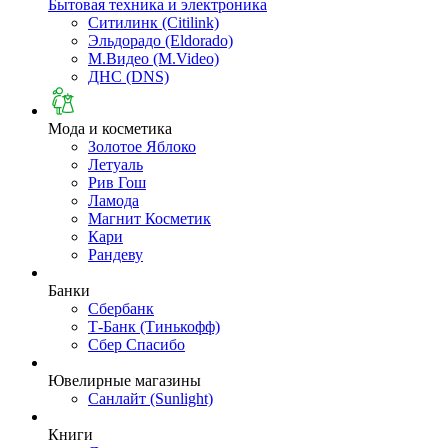
Бытовая техника и электроника
Ситилинк (Citilink)
Эльдорадо (Eldorado)
М.Видео (M.Video)
ДНС (DNS)
Мода и косметика
Золотое Яблоко
Летуаль
Рив Гош
Ламода
Магнит Косметик
Кари
Рандеву
Банки
Сбербанк
Т-Банк (Тинькофф)
Сбер Спасибо
Ювелирные магазины
Санлайт (Sunlight)
Книги