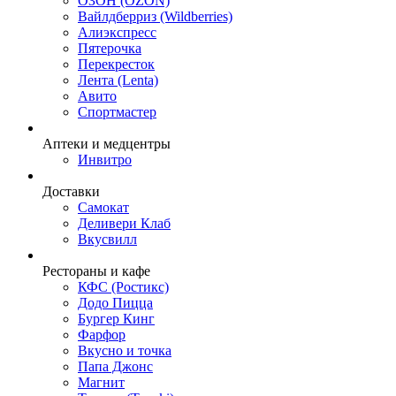
ОЗОН (OZON)
Вайлдберриз (Wildberries)
Алиэкспресс
Пятерочка
Перекресток
Лента (Lenta)
Авито
Спортмастер
Аптеки и медцентры
Инвитро
Доставки
Самокат
Деливери Клаб
Вкусвилл
Рестораны и кафе
КФС (Ростикс)
Додо Пицца
Бургер Кинг
Фарфор
Вкусно и точка
Папа Джонс
Магнит