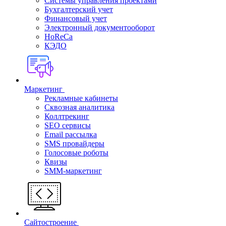
Системы управления проектами
Бухгалтерский учет
Финансовый учет
Электронный документооборот
HoReCa
КЭДО
Маркетинг
Рекламные кабинеты
Cквозная аналитика
Коллтрекинг
SEO сервисы
Email расcылка
SMS провайдеры
Голосовые роботы
Квизы
SMM-маркетинг
Сайтостроение