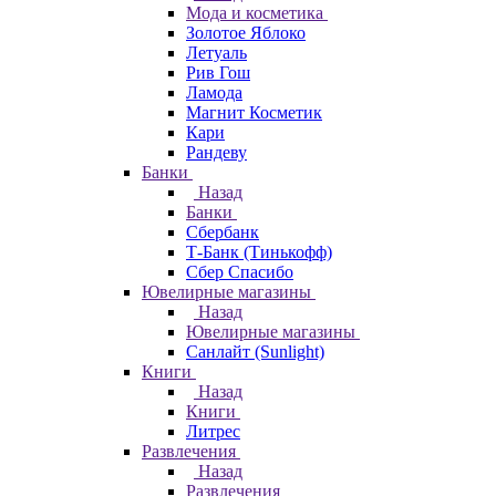
Мода и косметика
Золотое Яблоко
Летуаль
Рив Гош
Ламода
Магнит Косметик
Кари
Рандеву
Банки
Назад
Банки
Сбербанк
Т-Банк (Тинькофф)
Сбер Спасибо
Ювелирные магазины
Назад
Ювелирные магазины
Санлайт (Sunlight)
Книги
Назад
Книги
Литрес
Развлечения
Назад
Развлечения