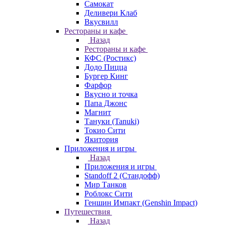
Самокат
Деливери Клаб
Вкусвилл
Рестораны и кафе
Назад
Рестораны и кафе
КФС (Ростикс)
Додо Пицца
Бургер Кинг
Фарфор
Вкусно и точка
Папа Джонс
Магнит
Тануки (Tanuki)
Токио Сити
Якитория
Приложения и игры
Назад
Приложения и игры
Standoff 2 (Стандофф)
Мир Танков
Роблокс Сити
Геншин Импакт (Genshin Impact)
Путешествия
Назад