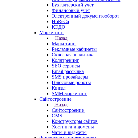
Бухгалтерский учет
Финансовый учет
Электронный документооборот
HoReCa
КЭДО
Маркетинг
Назад
Маркетинг
Рекламные кабинеты
Cквозная аналитика
Коллтрекинг
SEO сервисы
Email расcылка
SMS провайдеры
Голосовые роботы
Квизы
SMM-маркетинг
Сайтостроение
Назад
Сайтостроение
CMS
Конструкторы сайтов
Хостинги и домены
Чаты и виджеты
Финансовые инструменты