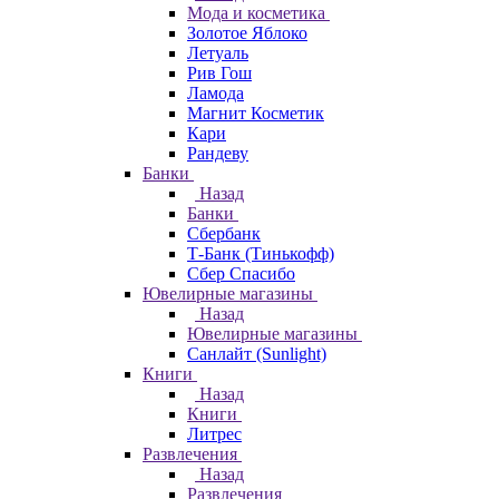
Мода и косметика
Золотое Яблоко
Летуаль
Рив Гош
Ламода
Магнит Косметик
Кари
Рандеву
Банки
Назад
Банки
Сбербанк
Т-Банк (Тинькофф)
Сбер Спасибо
Ювелирные магазины
Назад
Ювелирные магазины
Санлайт (Sunlight)
Книги
Назад
Книги
Литрес
Развлечения
Назад
Развлечения