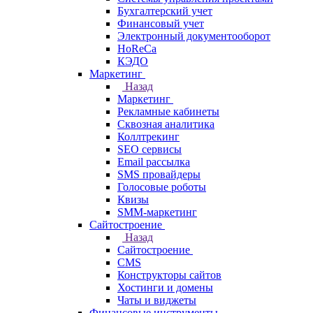
Бухгалтерский учет
Финансовый учет
Электронный документооборот
HoReCa
КЭДО
Маркетинг
Назад
Маркетинг
Рекламные кабинеты
Cквозная аналитика
Коллтрекинг
SEO сервисы
Email расcылка
SMS провайдеры
Голосовые роботы
Квизы
SMM-маркетинг
Сайтостроение
Назад
Сайтостроение
CMS
Конструкторы сайтов
Хостинги и домены
Чаты и виджеты
Финансовые инструменты