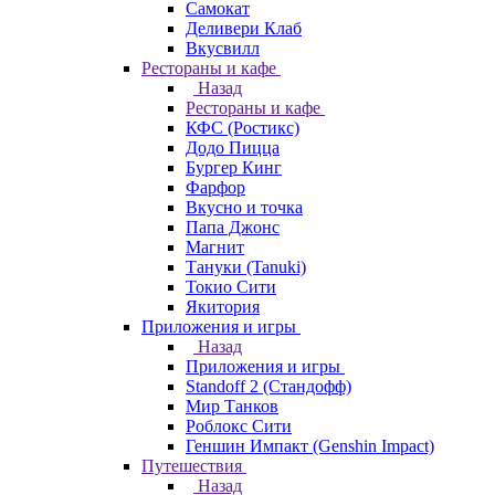
Самокат
Деливери Клаб
Вкусвилл
Рестораны и кафе
Назад
Рестораны и кафе
КФС (Ростикс)
Додо Пицца
Бургер Кинг
Фарфор
Вкусно и точка
Папа Джонс
Магнит
Тануки (Tanuki)
Токио Сити
Якитория
Приложения и игры
Назад
Приложения и игры
Standoff 2 (Стандофф)
Мир Танков
Роблокс Сити
Геншин Импакт (Genshin Impact)
Путешествия
Назад