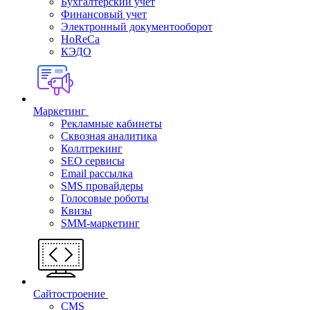
Бухгалтерский учет
Финансовый учет
Электронный документооборот
HoReCa
КЭДО
Маркетинг
Рекламные кабинеты
Cквозная аналитика
Коллтрекинг
SEO сервисы
Email расcылка
SMS провайдеры
Голосовые роботы
Квизы
SMM-маркетинг
Сайтостроение
CMS