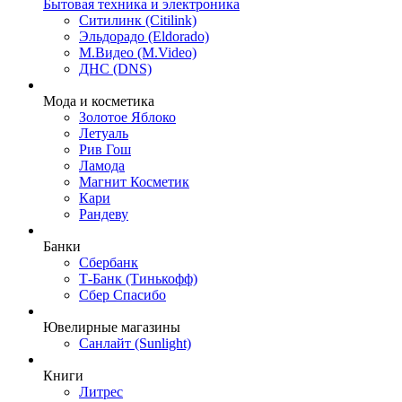
Бытовая техника и электроника
Ситилинк (Citilink)
Эльдорадо (Eldorado)
М.Видео (M.Video)
ДНС (DNS)
Мода и косметика
Золотое Яблоко
Летуаль
Рив Гош
Ламода
Магнит Косметик
Кари
Рандеву
Банки
Сбербанк
Т-Банк (Тинькофф)
Сбер Спасибо
Ювелирные магазины
Санлайт (Sunlight)
Книги
Литрес