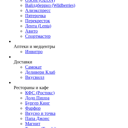
ОЗОН (OZON)
Вайлдберриз (Wildberries)
Алиэкспресс
Пятерочка
Перекресток
Лента (Lenta)
Авито
Спортмастер
Аптеки и медцентры
Инвитро
Доставки
Самокат
Деливери Клаб
Вкусвилл
Рестораны и кафе
КФС (Ростикс)
Додо Пицца
Бургер Кинг
Фарфор
Вкусно и точка
Папа Джонс
Магнит