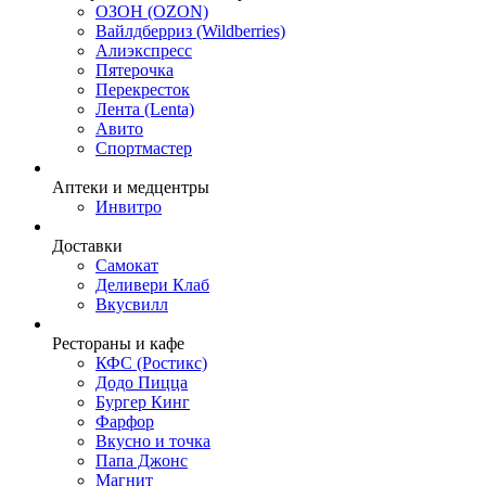
ОЗОН (OZON)
Вайлдберриз (Wildberries)
Алиэкспресс
Пятерочка
Перекресток
Лента (Lenta)
Авито
Спортмастер
Аптеки и медцентры
Инвитро
Доставки
Самокат
Деливери Клаб
Вкусвилл
Рестораны и кафе
КФС (Ростикс)
Додо Пицца
Бургер Кинг
Фарфор
Вкусно и точка
Папа Джонс
Магнит