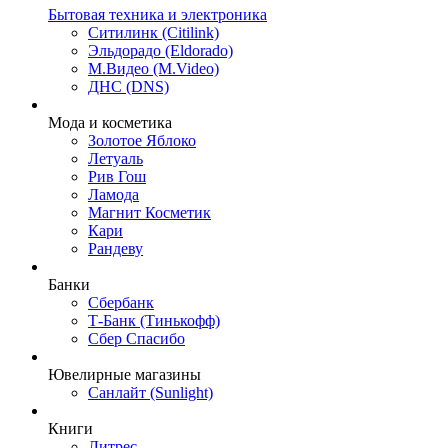
Бытовая техника и электроника
Ситилинк (Citilink)
Эльдорадо (Eldorado)
М.Видео (M.Video)
ДНС (DNS)
Мода и косметика
Золотое Яблоко
Летуаль
Рив Гош
Ламода
Магнит Косметик
Кари
Рандеву
Банки
Сбербанк
Т-Банк (Тинькофф)
Сбер Спасибо
Ювелирные магазины
Санлайт (Sunlight)
Книги
Литрес