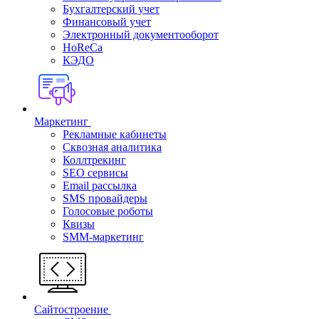
Бухгалтерский учет
Финансовый учет
Электронный документооборот
HoReCa
КЭДО
Маркетинг
Рекламные кабинеты
Cквозная аналитика
Коллтрекинг
SEO сервисы
Email расcылка
SMS провайдеры
Голосовые роботы
Квизы
SMM-маркетинг
Сайтостроение