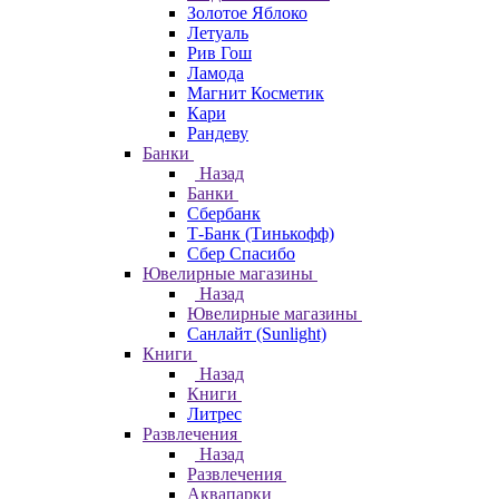
Золотое Яблоко
Летуаль
Рив Гош
Ламода
Магнит Косметик
Кари
Рандеву
Банки
Назад
Банки
Сбербанк
Т-Банк (Тинькофф)
Сбер Спасибо
Ювелирные магазины
Назад
Ювелирные магазины
Санлайт (Sunlight)
Книги
Назад
Книги
Литрес
Развлечения
Назад
Развлечения
Аквапарки