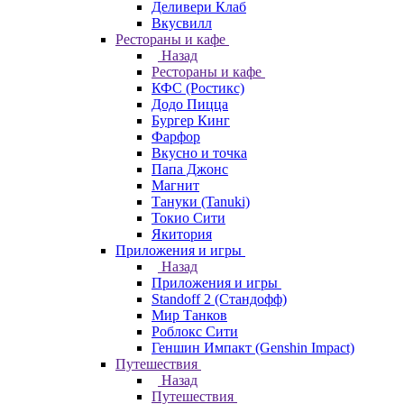
Деливери Клаб
Вкусвилл
Рестораны и кафе
Назад
Рестораны и кафе
КФС (Ростикс)
Додо Пицца
Бургер Кинг
Фарфор
Вкусно и точка
Папа Джонс
Магнит
Тануки (Tanuki)
Токио Сити
Якитория
Приложения и игры
Назад
Приложения и игры
Standoff 2 (Стандофф)
Мир Танков
Роблокс Сити
Геншин Импакт (Genshin Impact)
Путешествия
Назад
Путешествия