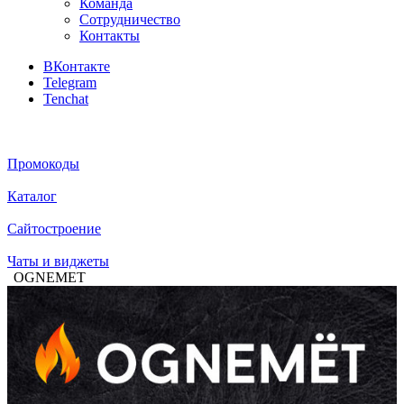
Команда
Сотрудничество
Контакты
ВКонтакте
Telegram
Tenchat
Промокоды
Каталог
Сайтостроение
Чаты и виджеты
OGNEMET