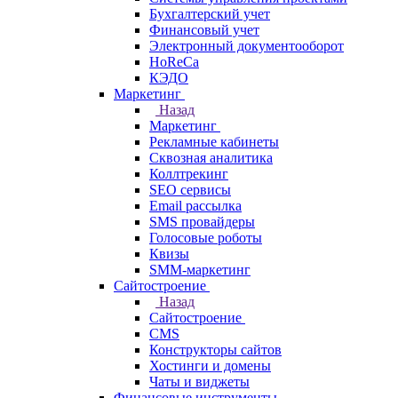
Бухгалтерский учет
Финансовый учет
Электронный документооборот
HoReCa
КЭДО
Маркетинг
Назад
Маркетинг
Рекламные кабинеты
Cквозная аналитика
Коллтрекинг
SEO сервисы
Email расcылка
SMS провайдеры
Голосовые роботы
Квизы
SMM-маркетинг
Сайтостроение
Назад
Сайтостроение
CMS
Конструкторы сайтов
Хостинги и домены
Чаты и виджеты
Финансовые инструменты