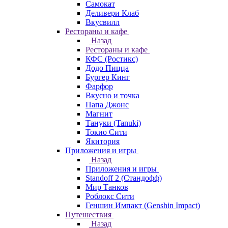
Самокат
Деливери Клаб
Вкусвилл
Рестораны и кафе
Назад
Рестораны и кафе
КФС (Ростикс)
Додо Пицца
Бургер Кинг
Фарфор
Вкусно и точка
Папа Джонс
Магнит
Тануки (Tanuki)
Токио Сити
Якитория
Приложения и игры
Назад
Приложения и игры
Standoff 2 (Стандофф)
Мир Танков
Роблокс Сити
Геншин Импакт (Genshin Impact)
Путешествия
Назад