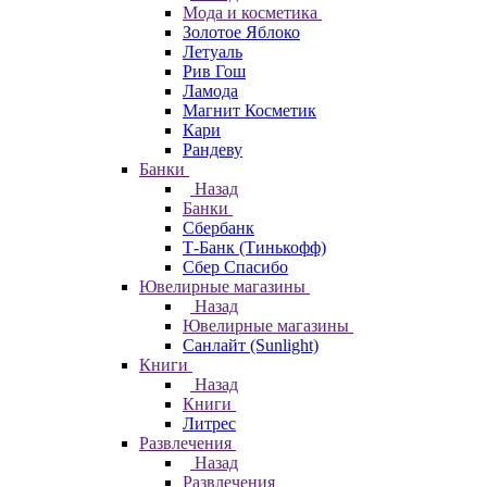
Мода и косметика
Золотое Яблоко
Летуаль
Рив Гош
Ламода
Магнит Косметик
Кари
Рандеву
Банки
Назад
Банки
Сбербанк
Т-Банк (Тинькофф)
Сбер Спасибо
Ювелирные магазины
Назад
Ювелирные магазины
Санлайт (Sunlight)
Книги
Назад
Книги
Литрес
Развлечения
Назад
Развлечения