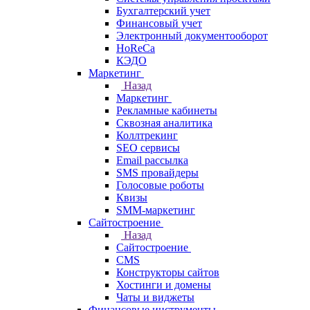
Бухгалтерский учет
Финансовый учет
Электронный документооборот
HoReCa
КЭДО
Маркетинг
Назад
Маркетинг
Рекламные кабинеты
Cквозная аналитика
Коллтрекинг
SEO сервисы
Email расcылка
SMS провайдеры
Голосовые роботы
Квизы
SMM-маркетинг
Сайтостроение
Назад
Сайтостроение
CMS
Конструкторы сайтов
Хостинги и домены
Чаты и виджеты
Финансовые инструменты