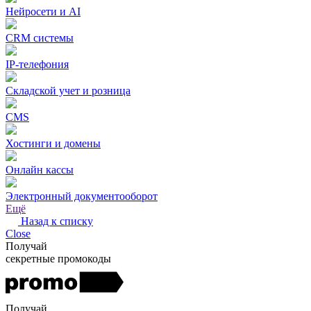
Нейросети и AI
CRM системы
IP-телефония
Складской учет и розница
CMS
Хостинги и домены
Онлайн кассы
Электронный документооборот
Ещё
Назад к списку
Close
Получай
секретные промокоды
Получай