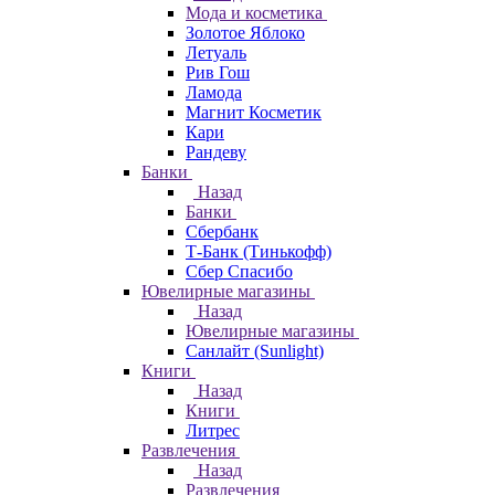
Мода и косметика
Золотое Яблоко
Летуаль
Рив Гош
Ламода
Магнит Косметик
Кари
Рандеву
Банки
Назад
Банки
Сбербанк
Т-Банк (Тинькофф)
Сбер Спасибо
Ювелирные магазины
Назад
Ювелирные магазины
Санлайт (Sunlight)
Книги
Назад
Книги
Литрес
Развлечения
Назад
Развлечения