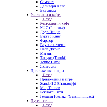
Самокат
Деливери Клаб
Вкусвилл
Рестораны и кафе
Назад
Рестораны и кафе
КФС (Ростикс)
Додо Пицца
Бургер Кинг
Фарфор
Вкусно и точка
Папа Джонс
Магнит
Тануки (Tanuki)
Токио Сити
Якитория
Приложения и игры
Назад
Приложения и игры
Standoff 2 (Стандофф)
Мир Танков
Роблокс Сити
Геншин Импакт (Genshin Impact)
Путешествия
Назад