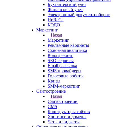
Бухгалтерский учет
Финансовый учет
Электронный документооборот
HoReCa
КЭДО
Маркетинг
Назад
Маркетинг
Рекламные кабинеты
Cквозная аналитика
Коллтрекинг
SEO сервисы
Email расcылка
SMS провайдеры
Голосовые роботы
Квизы
SMM-маркетинг
Сайтостроение
Назад
Сайтостроение
CMS
Конструкторы сайтов
Хостинги и домены
Чаты и виджеты
Финансовые инструменты