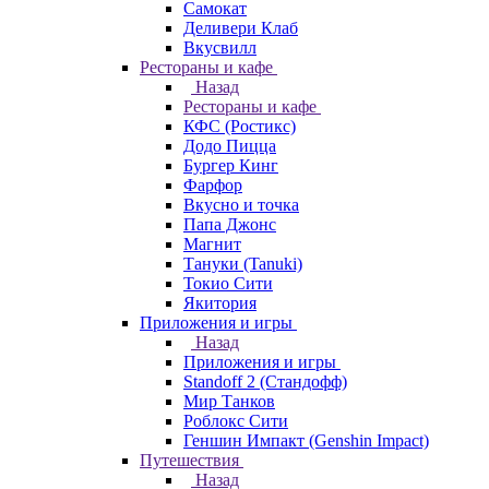
Самокат
Деливери Клаб
Вкусвилл
Рестораны и кафе
Назад
Рестораны и кафе
КФС (Ростикс)
Додо Пицца
Бургер Кинг
Фарфор
Вкусно и точка
Папа Джонс
Магнит
Тануки (Tanuki)
Токио Сити
Якитория
Приложения и игры
Назад
Приложения и игры
Standoff 2 (Стандофф)
Мир Танков
Роблокс Сити
Геншин Импакт (Genshin Impact)
Путешествия
Назад