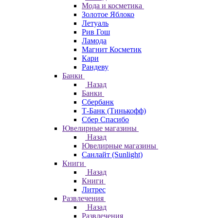
Мода и косметика
Золотое Яблоко
Летуаль
Рив Гош
Ламода
Магнит Косметик
Кари
Рандеву
Банки
Назад
Банки
Сбербанк
Т-Банк (Тинькофф)
Сбер Спасибо
Ювелирные магазины
Назад
Ювелирные магазины
Санлайт (Sunlight)
Книги
Назад
Книги
Литрес
Развлечения
Назад
Развлечения