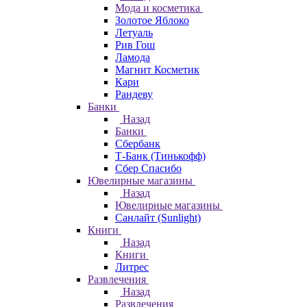
Мода и косметика
Золотое Яблоко
Летуаль
Рив Гош
Ламода
Магнит Косметик
Кари
Рандеву
Банки
Назад
Банки
Сбербанк
Т-Банк (Тинькофф)
Сбер Спасибо
Ювелирные магазины
Назад
Ювелирные магазины
Санлайт (Sunlight)
Книги
Назад
Книги
Литрес
Развлечения
Назад
Развлечения