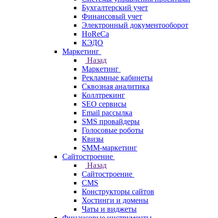
Бухгалтерский учет
Финансовый учет
Электронный документооборот
HoReCa
КЭДО
Маркетинг
Назад
Маркетинг
Рекламные кабинеты
Cквозная аналитика
Коллтрекинг
SEO сервисы
Email расcылка
SMS провайдеры
Голосовые роботы
Квизы
SMM-маркетинг
Сайтостроение
Назад
Сайтостроение
CMS
Конструкторы сайтов
Хостинги и домены
Чаты и виджеты
Финансовые инструменты