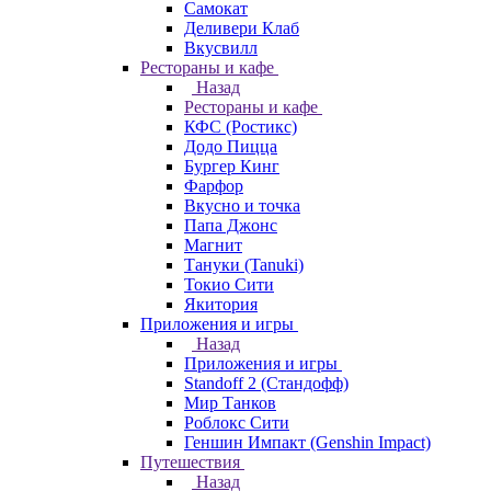
Самокат
Деливери Клаб
Вкусвилл
Рестораны и кафе
Назад
Рестораны и кафе
КФС (Ростикс)
Додо Пицца
Бургер Кинг
Фарфор
Вкусно и точка
Папа Джонс
Магнит
Тануки (Tanuki)
Токио Сити
Якитория
Приложения и игры
Назад
Приложения и игры
Standoff 2 (Стандофф)
Мир Танков
Роблокс Сити
Геншин Импакт (Genshin Impact)
Путешествия
Назад