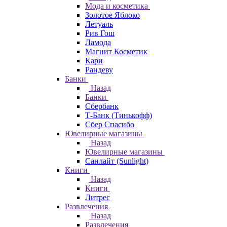
Мода и косметика
Золотое Яблоко
Летуаль
Рив Гош
Ламода
Магнит Косметик
Кари
Рандеву
Банки
Назад
Банки
Сбербанк
Т-Банк (Тинькофф)
Сбер Спасибо
Ювелирные магазины
Назад
Ювелирные магазины
Санлайт (Sunlight)
Книги
Назад
Книги
Литрес
Развлечения
Назад
Развлечения