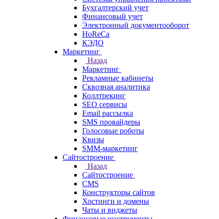
Бухгалтерский учет
Финансовый учет
Электронный документооборот
HoReCa
КЭДО
Маркетинг
Назад
Маркетинг
Рекламные кабинеты
Cквозная аналитика
Коллтрекинг
SEO сервисы
Email расcылка
SMS провайдеры
Голосовые роботы
Квизы
SMM-маркетинг
Сайтостроение
Назад
Сайтостроение
CMS
Конструкторы сайтов
Хостинги и домены
Чаты и виджеты
Финансовые инструменты