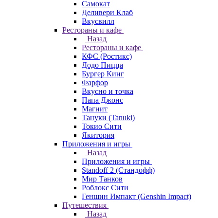
Самокат
Деливери Клаб
Вкусвилл
Рестораны и кафе
Назад
Рестораны и кафе
КФС (Ростикс)
Додо Пицца
Бургер Кинг
Фарфор
Вкусно и точка
Папа Джонс
Магнит
Тануки (Tanuki)
Токио Сити
Якитория
Приложения и игры
Назад
Приложения и игры
Standoff 2 (Стандофф)
Мир Танков
Роблокс Сити
Геншин Импакт (Genshin Impact)
Путешествия
Назад