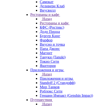
Самокат
Деливери Клаб
Вкусвилл
Рестораны и кафе
Назад
Рестораны и кафе
КФС (Ростикс)
Додо Пицца
Бургер Кинг
Фарфор
Вкусно и точка
Папа Джонс
Магнит
Тануки (Tanuki)
Токио Сити
Якитория
Приложения и игры
Назад
Приложения и игры
Standoff 2 (Стандофф)
Мир Танков
Роблокс Сити
Геншин Импакт (Genshin Impact)
Путешествия
Назад