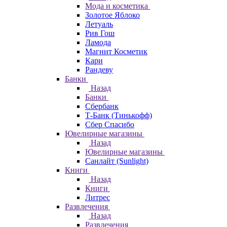
Мода и косметика
Золотое Яблоко
Летуаль
Рив Гош
Ламода
Магнит Косметик
Кари
Рандеву
Банки
Назад
Банки
Сбербанк
Т-Банк (Тинькофф)
Сбер Спасибо
Ювелирные магазины
Назад
Ювелирные магазины
Санлайт (Sunlight)
Книги
Назад
Книги
Литрес
Развлечения
Назад
Развлечения