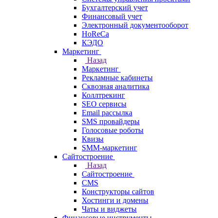
Бухгалтерский учет
Финансовый учет
Электронный документооборот
HoReCa
КЭДО
Маркетинг
Назад
Маркетинг
Рекламные кабинеты
Cквозная аналитика
Коллтрекинг
SEO сервисы
Email расcылка
SMS провайдеры
Голосовые роботы
Квизы
SMM-маркетинг
Сайтостроение
Назад
Сайтостроение
CMS
Конструкторы сайтов
Хостинги и домены
Чаты и виджеты
Финансовые инструменты