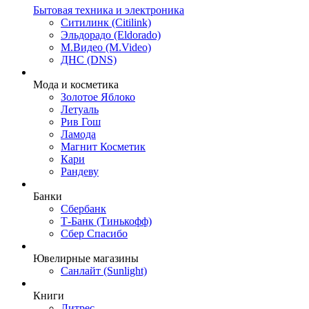
Бытовая техника и электроника
Ситилинк (Citilink)
Эльдорадо (Eldorado)
М.Видео (M.Video)
ДНС (DNS)
Мода и косметика
Золотое Яблоко
Летуаль
Рив Гош
Ламода
Магнит Косметик
Кари
Рандеву
Банки
Сбербанк
Т-Банк (Тинькофф)
Сбер Спасибо
Ювелирные магазины
Санлайт (Sunlight)
Книги
Литрес