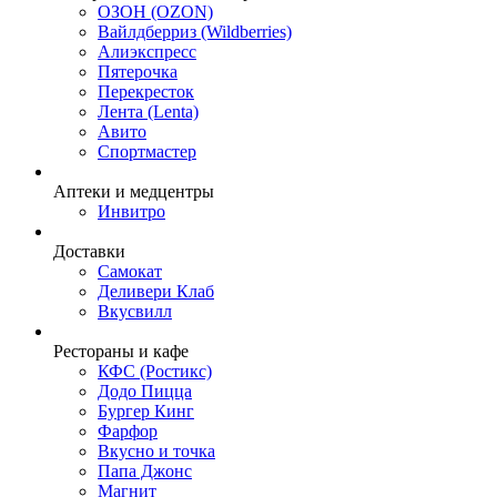
ОЗОН (OZON)
Вайлдберриз (Wildberries)
Алиэкспресс
Пятерочка
Перекресток
Лента (Lenta)
Авито
Спортмастер
Аптеки и медцентры
Инвитро
Доставки
Самокат
Деливери Клаб
Вкусвилл
Рестораны и кафе
КФС (Ростикс)
Додо Пицца
Бургер Кинг
Фарфор
Вкусно и точка
Папа Джонс
Магнит