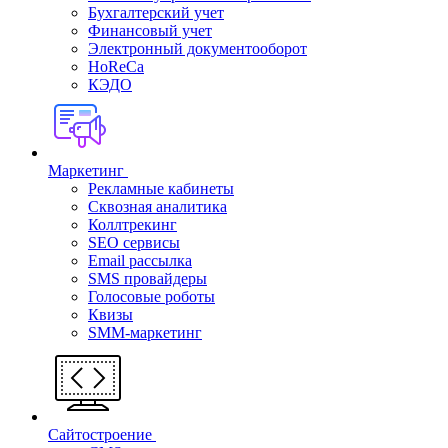
Бухгалтерский учет
Финансовый учет
Электронный документооборот
HoReCa
КЭДО
Маркетинг
Рекламные кабинеты
Cквозная аналитика
Коллтрекинг
SEO сервисы
Email расcылка
SMS провайдеры
Голосовые роботы
Квизы
SMM-маркетинг
Сайтостроение