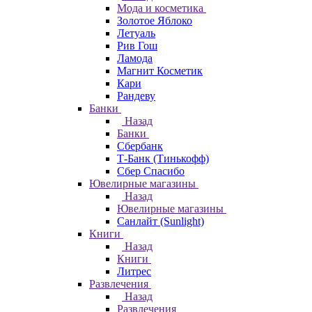
Мода и косметика
Золотое Яблоко
Летуаль
Рив Гош
Ламода
Магнит Косметик
Кари
Рандеву
Банки
Назад
Банки
Сбербанк
Т-Банк (Тинькофф)
Сбер Спасибо
Ювелирные магазины
Назад
Ювелирные магазины
Санлайт (Sunlight)
Книги
Назад
Книги
Литрес
Развлечения
Назад
Развлечения