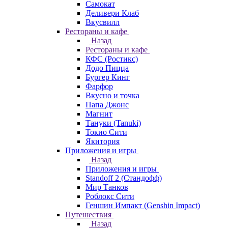
Самокат
Деливери Клаб
Вкусвилл
Рестораны и кафе
Назад
Рестораны и кафе
КФС (Ростикс)
Додо Пицца
Бургер Кинг
Фарфор
Вкусно и точка
Папа Джонс
Магнит
Тануки (Tanuki)
Токио Сити
Якитория
Приложения и игры
Назад
Приложения и игры
Standoff 2 (Стандофф)
Мир Танков
Роблокс Сити
Геншин Импакт (Genshin Impact)
Путешествия
Назад