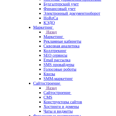
Бухгалтерский учет
Финансовый учет
Электронный документооборот
HoReCa
КЭДО
Маркетинг
Назад
Маркетинг
Рекламные кабинеты
Cквозная аналитика
Коллтрекинг
SEO сервисы
Email расcылка
SMS провайдеры
Голосовые роботы
Квизы
SMM-маркетинг
Сайтостроение
Назад
Сайтостроение
CMS
Конструкторы сайтов
Хостинги и домены
Чаты и виджеты
Финансовые инструменты