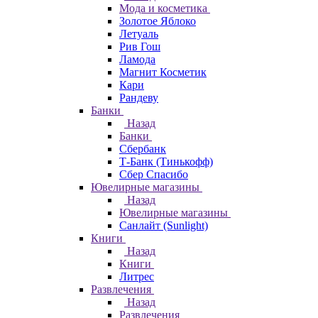
Мода и косметика
Золотое Яблоко
Летуаль
Рив Гош
Ламода
Магнит Косметик
Кари
Рандеву
Банки
Назад
Банки
Сбербанк
Т-Банк (Тинькофф)
Сбер Спасибо
Ювелирные магазины
Назад
Ювелирные магазины
Санлайт (Sunlight)
Книги
Назад
Книги
Литрес
Развлечения
Назад
Развлечения