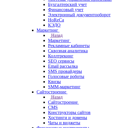
Бухгалтерский учет
Финансовый учет
Электронный документооборот
HoReCa
КЭДО
Маркетинг
Назад
Маркетинг
Рекламные кабинеты
Cквозная аналитика
Коллтрекинг
SEO сервисы
Email расcылка
SMS провайдеры
Голосовые роботы
Квизы
SMM-маркетинг
Сайтостроение
Назад
Сайтостроение
CMS
Конструкторы сайтов
Хостинги и домены
Чаты и виджеты
Финансовые инструменты