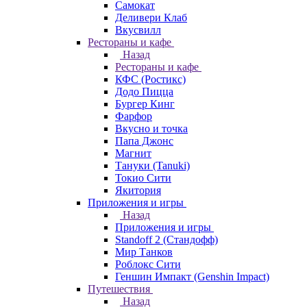
Самокат
Деливери Клаб
Вкусвилл
Рестораны и кафе
Назад
Рестораны и кафе
КФС (Ростикс)
Додо Пицца
Бургер Кинг
Фарфор
Вкусно и точка
Папа Джонс
Магнит
Тануки (Tanuki)
Токио Сити
Якитория
Приложения и игры
Назад
Приложения и игры
Standoff 2 (Стандофф)
Мир Танков
Роблокс Сити
Геншин Импакт (Genshin Impact)
Путешествия
Назад