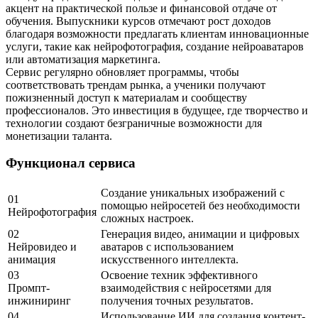
акцент на практической пользе и финансовой отдаче от
обучения. Выпускники курсов отмечают рост доходов
благодаря возможности предлагать клиентам инновационные
услуги, такие как нейрофотография, создание нейроаватаров
или автоматизация маркетинга.
Сервис регулярно обновляет программы, чтобы
соответствовать трендам рынка, а ученики получают
пожизненный доступ к материалам и сообществу
профессионалов. Это инвестиция в будущее, где творчество и
технологии создают безграничные возможности для
монетизации таланта.
Функционал сервиса
Создание уникальных изображений с
01
помощью нейросетей без необходимости
Нейрофотография
сложных настроек.
02
Генерация видео, анимации и цифровых
Нейровидео и
аватаров с использованием
анимация
искусственного интеллекта.
03
Освоение техник эффективного
Промпт-
взаимодействия с нейросетями для
инжиниринг
получения точных результатов.
04
Использование ИИ для создания контент-