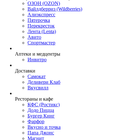
ОЗОН (OZON)
Вайлдберриз (Wildberries)
Алиэкспресс
Пятерочка
Перекресток
Лента (Lenta)
Авито
Спортмастер
Аптеки и медцентры
Инвитро
Доставки
Самокат
Деливери Клаб
Вкусвилл
Рестораны и кафе
КФС (Ростикс)
Додо Пицца
Бургер Кинг
Фарфор
Вкусно и точка
Папа Джонс
Магнит