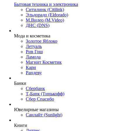
Бытовая техника и электроника
Ситилинк (Citilink)
Эльдорадо (Eldorado)
М.Видео (M.Video)
ДНС (DNS)
Мода и косметика
Золотое Яблоко
Летуаль
Рив Гош
Ламода
Магнит Косметик
Кари
Рандеву
Банки
Сбербанк
Т-Банк (Тинькофф)
Сбер Спасибо
Ювелирные магазины
Санлайт (Sunlight)
Книги
Литрес