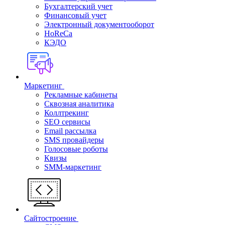
Бухгалтерский учет
Финансовый учет
Электронный документооборот
HoReCa
КЭДО
Маркетинг
Рекламные кабинеты
Cквозная аналитика
Коллтрекинг
SEO сервисы
Email расcылка
SMS провайдеры
Голосовые роботы
Квизы
SMM-маркетинг
Сайтостроение