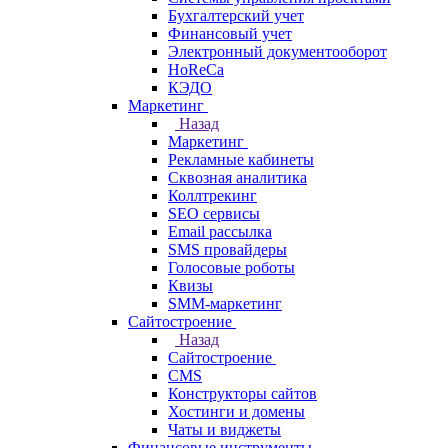
Бухгалтерский учет
Финансовый учет
Электронный документооборот
HoReCa
КЭДО
Маркетинг
Назад
Маркетинг
Рекламные кабинеты
Cквозная аналитика
Коллтрекинг
SEO сервисы
Email расcылка
SMS провайдеры
Голосовые роботы
Квизы
SMM-маркетинг
Сайтостроение
Назад
Сайтостроение
CMS
Конструкторы сайтов
Хостинги и домены
Чаты и виджеты
Финансовые инструменты