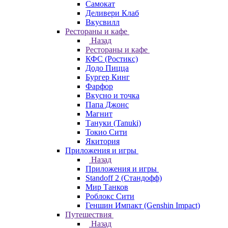
Самокат
Деливери Клаб
Вкусвилл
Рестораны и кафе
Назад
Рестораны и кафе
КФС (Ростикс)
Додо Пицца
Бургер Кинг
Фарфор
Вкусно и точка
Папа Джонс
Магнит
Тануки (Tanuki)
Токио Сити
Якитория
Приложения и игры
Назад
Приложения и игры
Standoff 2 (Стандофф)
Мир Танков
Роблокс Сити
Геншин Импакт (Genshin Impact)
Путешествия
Назад