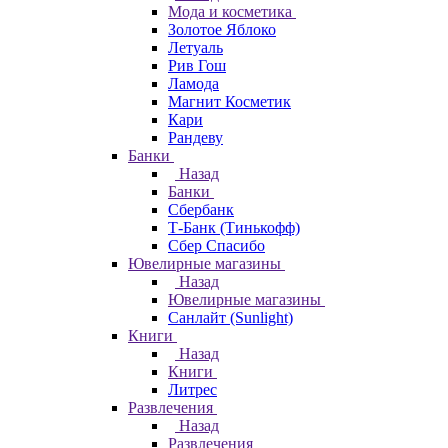
Мода и косметика
Золотое Яблоко
Летуаль
Рив Гош
Ламода
Магнит Косметик
Кари
Рандеву
Банки
Назад
Банки
Сбербанк
Т-Банк (Тинькофф)
Сбер Спасибо
Ювелирные магазины
Назад
Ювелирные магазины
Санлайт (Sunlight)
Книги
Назад
Книги
Литрес
Развлечения
Назад
Развлечения