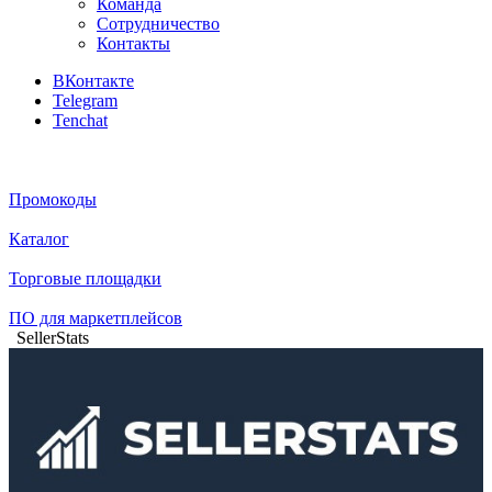
Команда
Сотрудничество
Контакты
ВКонтакте
Telegram
Tenchat
Промокоды
Каталог
Торговые площадки
ПО для маркетплейсов
SellerStats