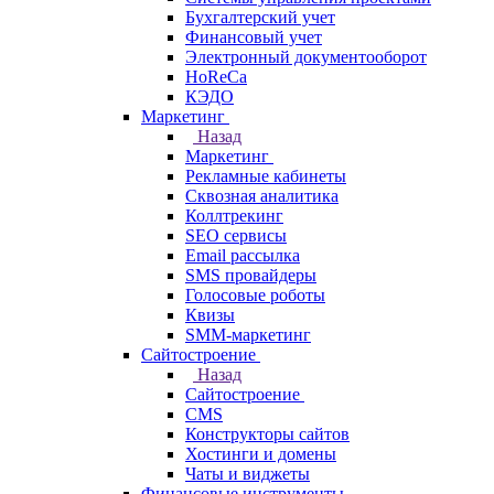
Бухгалтерский учет
Финансовый учет
Электронный документооборот
HoReCa
КЭДО
Маркетинг
Назад
Маркетинг
Рекламные кабинеты
Cквозная аналитика
Коллтрекинг
SEO сервисы
Email расcылка
SMS провайдеры
Голосовые роботы
Квизы
SMM-маркетинг
Сайтостроение
Назад
Сайтостроение
CMS
Конструкторы сайтов
Хостинги и домены
Чаты и виджеты
Финансовые инструменты