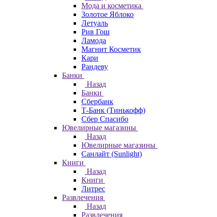
Мода и косметика
Золотое Яблоко
Летуаль
Рив Гош
Ламода
Магнит Косметик
Кари
Рандеву
Банки
Назад
Банки
Сбербанк
Т-Банк (Тинькофф)
Сбер Спасибо
Ювелирные магазины
Назад
Ювелирные магазины
Санлайт (Sunlight)
Книги
Назад
Книги
Литрес
Развлечения
Назад
Развлечения