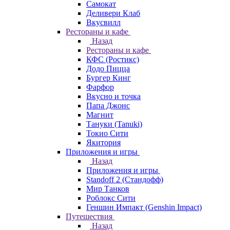
Самокат
Деливери Клаб
Вкусвилл
Рестораны и кафе
Назад
Рестораны и кафе
КФС (Ростикс)
Додо Пицца
Бургер Кинг
Фарфор
Вкусно и точка
Папа Джонс
Магнит
Тануки (Tanuki)
Токио Сити
Якитория
Приложения и игры
Назад
Приложения и игры
Standoff 2 (Стандофф)
Мир Танков
Роблокс Сити
Геншин Импакт (Genshin Impact)
Путешествия
Назад