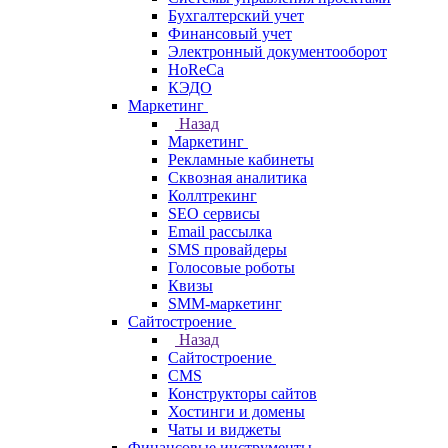
Бухгалтерский учет
Финансовый учет
Электронный документооборот
HoReCa
КЭДО
Маркетинг
Назад
Маркетинг
Рекламные кабинеты
Cквозная аналитика
Коллтрекинг
SEO сервисы
Email расcылка
SMS провайдеры
Голосовые роботы
Квизы
SMM-маркетинг
Сайтостроение
Назад
Сайтостроение
CMS
Конструкторы сайтов
Хостинги и домены
Чаты и виджеты
Финансовые инструменты