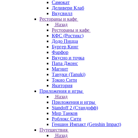
Самокат
Деливери Клаб
Вкусвилл
Рестораны и кафе
Назад
Рестораны и кафе
КФС (Ростикс)
Додо Пицца
Бургер Кинг
Фарфор
Вкусно и точка
Папа Джонс
Магнит
Тануки (Tanuki)
Токио Сити
Якитория
Приложения и игры
Назад
Приложения и игры
Standoff 2 (Стандофф)
Мир Танков
Роблокс Сити
Геншин Импакт (Genshin Impact)
Путешествия
Назад