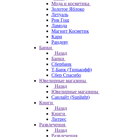
Мода и косметика
Золотое Яблоко
Летуаль
Рив Гош
Ламода
Магнит Косметик
Кари
Рандеву
Банки
Назад
Банки
Сбербанк
Т-Банк (Тинькофф)
Сбер Спасибо
Ювелирные магазины
Назад
Ювелирные магазины
Санлайт (Sunlight)
Книги
Назад
Книги
Литрес
Развлечения
Назад
Развлечения