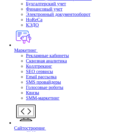
Бухгалтерский учет
Финансовый учет
Электронный документооборот
HoReCa
КЭДО
Маркетинг
Рекламные кабинеты
Cквозная аналитика
Коллтрекинг
SEO сервисы
Email расcылка
SMS провайдеры
Голосовые роботы
Квизы
SMM-маркетинг
Сайтостроение