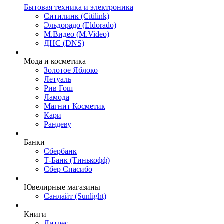
Бытовая техника и электроника
Ситилинк (Citilink)
Эльдорадо (Eldorado)
М.Видео (M.Video)
ДНС (DNS)
Мода и косметика
Золотое Яблоко
Летуаль
Рив Гош
Ламода
Магнит Косметик
Кари
Рандеву
Банки
Сбербанк
Т-Банк (Тинькофф)
Сбер Спасибо
Ювелирные магазины
Санлайт (Sunlight)
Книги
Литрес