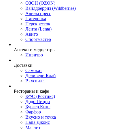
ОЗОН (OZON)
Вайлдберриз (Wildberries)
Алиэкспресс
Пятерочка
Перекресток
Лента (Lenta)
Авито
Спортмастер
Аптеки и медцентры
Инвитро
Доставки
Самокат
Деливери Клаб
Вкусвилл
Рестораны и кафе
КФС (Ростикс)
Додо Пицца
Бургер Кинг
Фарфор
Вкусно и точка
Папа Джонс
Магнит