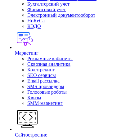
Бухгалтерский учет
Финансовый учет
Электронный документооборот
HoReCa
КЭДО
Маркетинг
Рекламные кабинеты
Cквозная аналитика
Коллтрекинг
SEO сервисы
Email расcылка
SMS провайдеры
Голосовые роботы
Квизы
SMM-маркетинг
Сайтостроение