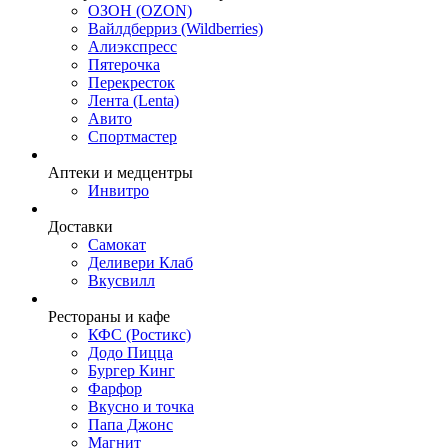
ОЗОН (OZON)
Вайлдберриз (Wildberries)
Алиэкспресс
Пятерочка
Перекресток
Лента (Lenta)
Авито
Спортмастер
Аптеки и медцентры
Инвитро
Доставки
Самокат
Деливери Клаб
Вкусвилл
Рестораны и кафе
КФС (Ростикс)
Додо Пицца
Бургер Кинг
Фарфор
Вкусно и точка
Папа Джонс
Магнит