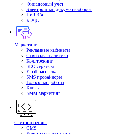
Финансовый учет
Электронный документооборот
HoReCa
КЭДО
Маркетинг
Рекламные кабинеты
Cквозная аналитика
Коллтрекинг
SEO сервисы
Email расcылка
SMS провайдеры
Голосовые роботы
Квизы
SMM-маркетинг
Сайтостроение
CMS
Конструкторы сайтов