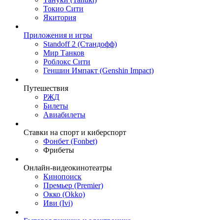
Токио Сити
Якитория
Приложения и игры
Standoff 2 (Стандофф)
Мир Танков
Роблокс Сити
Геншин Импакт (Genshin Impact)
Путешествия
РЖД
Билеты
Авиабилеты
Ставки на спорт и киберспорт
Фонбет (Fonbet)
Фрибеты
Онлайн-видеокинотеатры
Кинопоиск
Премьер (Premier)
Окко (Okko)
Иви (Ivi)