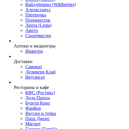
Вайлдберриз (Wildberries)
Алиэкспресс
Пятерочка
Перекресток
Лента (Lenta)
Авито
Спортмастер
Аптеки и медцентры
Инвитро
Доставки
Самокат
Деливери Клаб
Вкусвилл
Рестораны и кафе
КФС (Ростикс)
Додо Пицца
Бургер Кинг
Фарфор
Вкусно и точка
Папа Джонс
Магнит
Тануки (Tanuki)