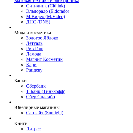
Бытовая техника и электроника
Ситилинк (Citilink)
Эльдорадо (Eldorado)
М.Видео (M.Video)
ДНС (DNS)
Мода и косметика
Золотое Яблоко
Летуаль
Рив Гош
Ламода
Магнит Косметик
Кари
Рандеву
Банки
Сбербанк
Т-Банк (Тинькофф)
Сбер Спасибо
Ювелирные магазины
Санлайт (Sunlight)
Книги
Литрес