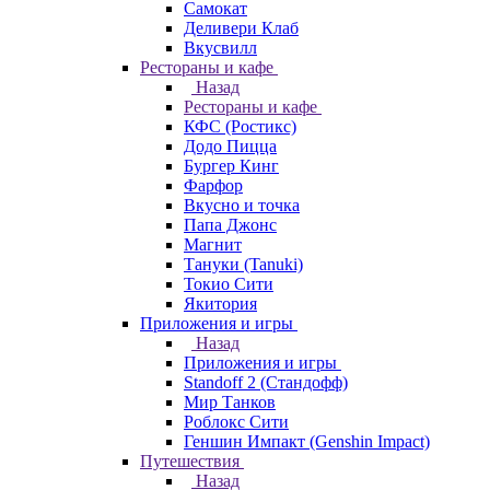
Самокат
Деливери Клаб
Вкусвилл
Рестораны и кафе
Назад
Рестораны и кафе
КФС (Ростикс)
Додо Пицца
Бургер Кинг
Фарфор
Вкусно и точка
Папа Джонс
Магнит
Тануки (Tanuki)
Токио Сити
Якитория
Приложения и игры
Назад
Приложения и игры
Standoff 2 (Стандофф)
Мир Танков
Роблокс Сити
Геншин Импакт (Genshin Impact)
Путешествия
Назад