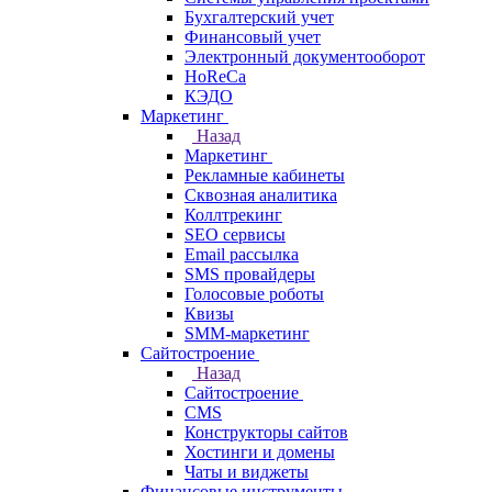
Бухгалтерский учет
Финансовый учет
Электронный документооборот
HoReCa
КЭДО
Маркетинг
Назад
Маркетинг
Рекламные кабинеты
Cквозная аналитика
Коллтрекинг
SEO сервисы
Email расcылка
SMS провайдеры
Голосовые роботы
Квизы
SMM-маркетинг
Сайтостроение
Назад
Сайтостроение
CMS
Конструкторы сайтов
Хостинги и домены
Чаты и виджеты
Финансовые инструменты