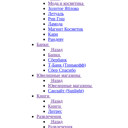
Мода и косметика
Золотое Яблоко
Летуаль
Рив Гош
Ламода
Магнит Косметик
Кари
Рандеву
Банки
Назад
Банки
Сбербанк
Т-Банк (Тинькофф)
Сбер Спасибо
Ювелирные магазины
Назад
Ювелирные магазины
Санлайт (Sunlight)
Книги
Назад
Книги
Литрес
Развлечения
Назад
Развлечения