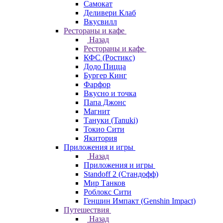
Самокат
Деливери Клаб
Вкусвилл
Рестораны и кафе
Назад
Рестораны и кафе
КФС (Ростикс)
Додо Пицца
Бургер Кинг
Фарфор
Вкусно и точка
Папа Джонс
Магнит
Тануки (Tanuki)
Токио Сити
Якитория
Приложения и игры
Назад
Приложения и игры
Standoff 2 (Стандофф)
Мир Танков
Роблокс Сити
Геншин Импакт (Genshin Impact)
Путешествия
Назад