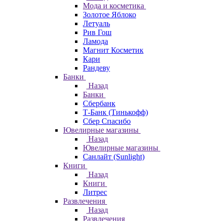
Мода и косметика
Золотое Яблоко
Летуаль
Рив Гош
Ламода
Магнит Косметик
Кари
Рандеву
Банки
Назад
Банки
Сбербанк
Т-Банк (Тинькофф)
Сбер Спасибо
Ювелирные магазины
Назад
Ювелирные магазины
Санлайт (Sunlight)
Книги
Назад
Книги
Литрес
Развлечения
Назад
Развлечения