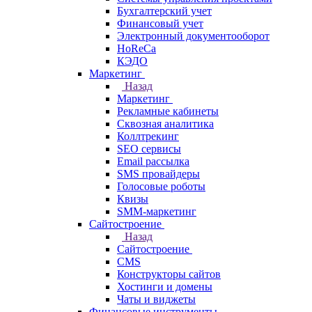
Бухгалтерский учет
Финансовый учет
Электронный документооборот
HoReCa
КЭДО
Маркетинг
Назад
Маркетинг
Рекламные кабинеты
Cквозная аналитика
Коллтрекинг
SEO сервисы
Email расcылка
SMS провайдеры
Голосовые роботы
Квизы
SMM-маркетинг
Сайтостроение
Назад
Сайтостроение
CMS
Конструкторы сайтов
Хостинги и домены
Чаты и виджеты
Финансовые инструменты