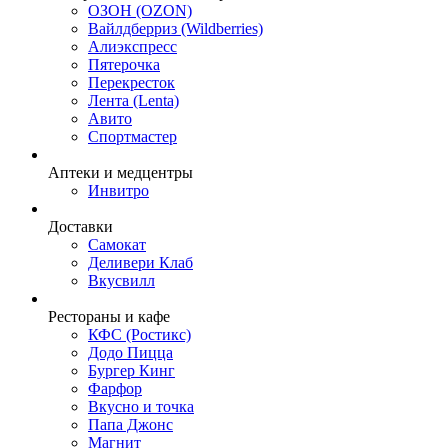
ОЗОН (OZON)
Вайлдберриз (Wildberries)
Алиэкспресс
Пятерочка
Перекресток
Лента (Lenta)
Авито
Спортмастер
Аптеки и медцентры
Инвитро
Доставки
Самокат
Деливери Клаб
Вкусвилл
Рестораны и кафе
КФС (Ростикс)
Додо Пицца
Бургер Кинг
Фарфор
Вкусно и точка
Папа Джонс
Магнит