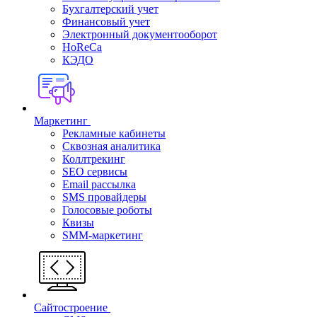
Бухгалтерский учет
Финансовый учет
Электронный документооборот
HoReCa
КЭДО
Маркетинг
Рекламные кабинеты
Cквозная аналитика
Коллтрекинг
SEO сервисы
Email расcылка
SMS провайдеры
Голосовые роботы
Квизы
SMM-маркетинг
Сайтостроение