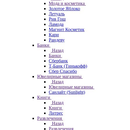
Мода и косметика
Золотое Яблоко
Летуаль
Рив Гош
Ламода
Магнит Косметик
Кари
Рандеву
Банки
Назад
Банки
Сбербанк
Т-Банк (Тинькофф)
Сбер Спасибо
Ювелирные магазины
Назад
Ювелирные магазины
Санлайт (Sunlight)
Книги
Назад
Книги
Литрес
Развлечения
Назад
Развлечения