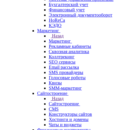
Бухгалтерский учет
Финансовый учет
Электронный документооборот
HoReCa
КЭДО
Маркетинг
Назад
Маркетинг
Рекламные кабинеты
Cквозная аналитика
Коллтрекинг
SEO сервисы
Email расcылка
SMS провайдеры
Голосовые роботы
Квизы
SMM-маркетинг
Сайтостроение
Назад
Сайтостроение
CMS
Конструкторы сайтов
Хостинги и домены
Чаты и виджеты
Финансовые инструменты