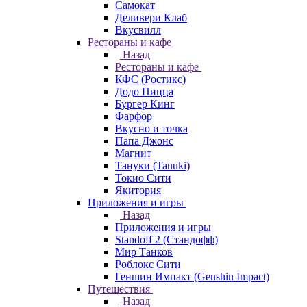
Самокат
Деливери Клаб
Вкусвилл
Рестораны и кафе
Назад
Рестораны и кафе
КФС (Ростикс)
Додо Пицца
Бургер Кинг
Фарфор
Вкусно и точка
Папа Джонс
Магнит
Тануки (Tanuki)
Токио Сити
Якитория
Приложения и игры
Назад
Приложения и игры
Standoff 2 (Стандофф)
Мир Танков
Роблокс Сити
Геншин Импакт (Genshin Impact)
Путешествия
Назад