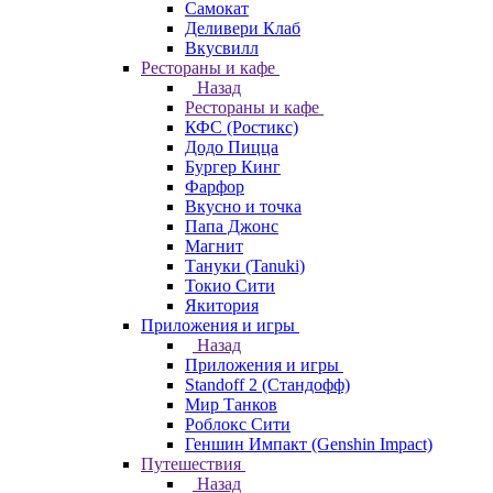
Самокат
Деливери Клаб
Вкусвилл
Рестораны и кафе
Назад
Рестораны и кафе
КФС (Ростикс)
Додо Пицца
Бургер Кинг
Фарфор
Вкусно и точка
Папа Джонс
Магнит
Тануки (Tanuki)
Токио Сити
Якитория
Приложения и игры
Назад
Приложения и игры
Standoff 2 (Стандофф)
Мир Танков
Роблокс Сити
Геншин Импакт (Genshin Impact)
Путешествия
Назад