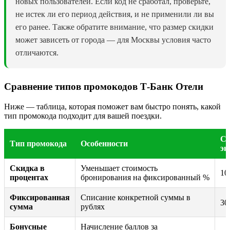
новых пользователей. Если код не сработал, проверьте,
не истек ли его период действия, и не применили ли вы
его ранее. Также обратите внимание, что размер скидки
может зависеть от города — для Москвы условия часто
отличаются.
Сравнение типов промокодов Т-Банк Отели
Ниже — таблица, которая поможет вам быстро понять, какой
тип промокода подходит для вашей поездки.
Ср
Тип промокода
Особенности
эк
Скидка в
Уменьшает стоимость
10
процентах
бронирования на фиксированный %
Фиксированная
Списание конкретной суммы в
30
сумма
рублях
Бонусные
Начисление баллов за