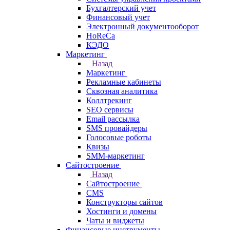
Бухгалтерский учет
Финансовый учет
Электронный документооборот
HoReCa
КЭДО
Маркетинг
Назад
Маркетинг
Рекламные кабинеты
Cквозная аналитика
Коллтрекинг
SEO сервисы
Email расcылка
SMS провайдеры
Голосовые роботы
Квизы
SMM-маркетинг
Сайтостроение
Назад
Сайтостроение
CMS
Конструкторы сайтов
Хостинги и домены
Чаты и виджеты
Финансовые инструменты