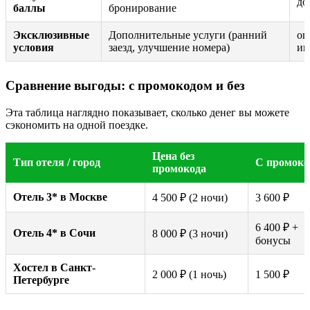
до
баллы
бронирование
Эксклюзивные
Дополнительные услуги (ранний
оц
условия
заезд, улучшение номера)
ин
Сравнение выгоды: с промокодом и без
Эта таблица наглядно показывает, сколько денег вы можете
сэкономить на одной поездке.
Цена без
Тип отеля / город
С промоко
промокода
Отель 3* в Москве
4 500 ₽ (2 ночи)
3 600 ₽
6 400 ₽ +
Отель 4* в Сочи
8 000 ₽ (3 ночи)
бонусы
Хостел в Санкт-
2 000 ₽ (1 ночь)
1 500 ₽
Петербурге