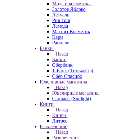
Мода и косметика
Золотое Яблоко
Летуаль
Рив Гош
Ламода
Магнит Косметик
Кари
Рандеву
Банки
Назад
Банки
Сбербанк
Т-Банк (Тинькофф)
Сбер Спасибо
Ювелирные магазины
Назад
Ювелирные магазины
Санлайт (Sunlight)
Книги
Назад
Книги
Литрес
Развлечения
Назад
Развлечения