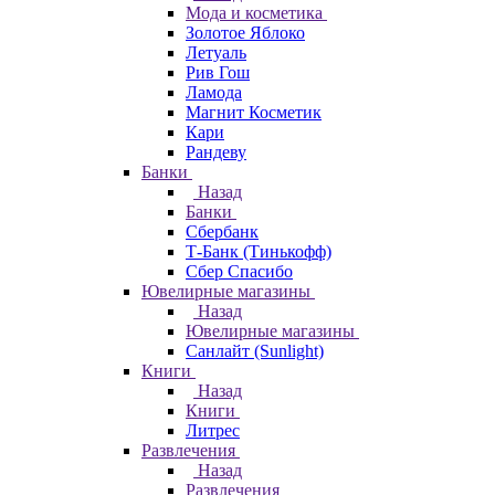
Мода и косметика
Золотое Яблоко
Летуаль
Рив Гош
Ламода
Магнит Косметик
Кари
Рандеву
Банки
Назад
Банки
Сбербанк
Т-Банк (Тинькофф)
Сбер Спасибо
Ювелирные магазины
Назад
Ювелирные магазины
Санлайт (Sunlight)
Книги
Назад
Книги
Литрес
Развлечения
Назад
Развлечения