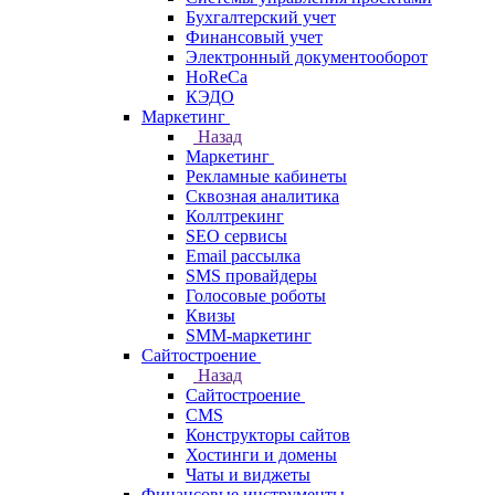
Бухгалтерский учет
Финансовый учет
Электронный документооборот
HoReCa
КЭДО
Маркетинг
Назад
Маркетинг
Рекламные кабинеты
Cквозная аналитика
Коллтрекинг
SEO сервисы
Email расcылка
SMS провайдеры
Голосовые роботы
Квизы
SMM-маркетинг
Сайтостроение
Назад
Сайтостроение
CMS
Конструкторы сайтов
Хостинги и домены
Чаты и виджеты
Финансовые инструменты