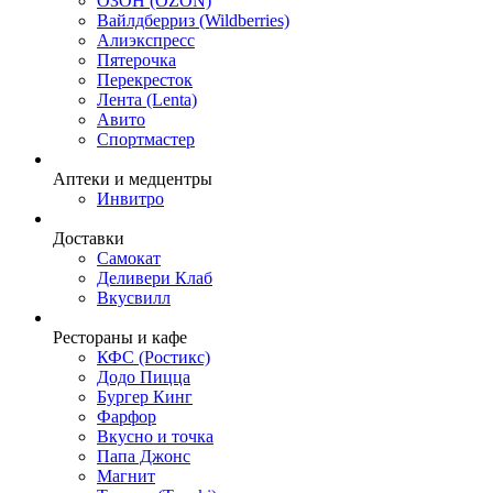
ОЗОН (OZON)
Вайлдберриз (Wildberries)
Алиэкспресс
Пятерочка
Перекресток
Лента (Lenta)
Авито
Спортмастер
Аптеки и медцентры
Инвитро
Доставки
Самокат
Деливери Клаб
Вкусвилл
Рестораны и кафе
КФС (Ростикс)
Додо Пицца
Бургер Кинг
Фарфор
Вкусно и точка
Папа Джонс
Магнит