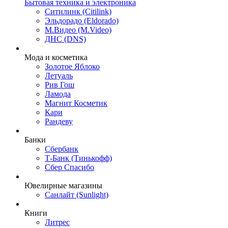
Бытовая техника и электроника
Ситилинк (Citilink)
Эльдорадо (Eldorado)
М.Видео (M.Video)
ДНС (DNS)
Мода и косметика
Золотое Яблоко
Летуаль
Рив Гош
Ламода
Магнит Косметик
Кари
Рандеву
Банки
Сбербанк
Т-Банк (Тинькофф)
Сбер Спасибо
Ювелирные магазины
Санлайт (Sunlight)
Книги
Литрес