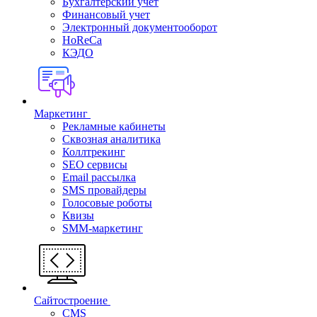
Бухгалтерский учет
Финансовый учет
Электронный документооборот
HoReCa
КЭДО
Маркетинг
Рекламные кабинеты
Cквозная аналитика
Коллтрекинг
SEO сервисы
Email расcылка
SMS провайдеры
Голосовые роботы
Квизы
SMM-маркетинг
Сайтостроение
CMS