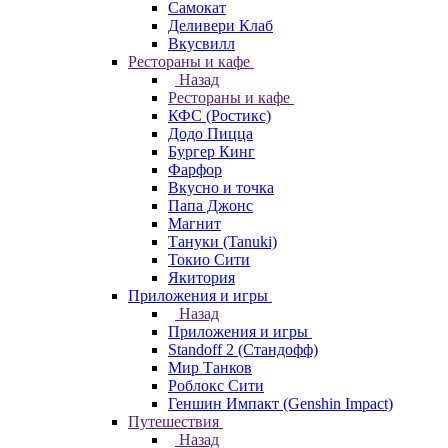
Самокат
Деливери Клаб
Вкусвилл
Рестораны и кафе
Назад
Рестораны и кафе
КФС (Ростикс)
Додо Пицца
Бургер Кинг
Фарфор
Вкусно и точка
Папа Джонс
Магнит
Тануки (Tanuki)
Токио Сити
Якитория
Приложения и игры
Назад
Приложения и игры
Standoff 2 (Стандофф)
Мир Танков
Роблокс Сити
Геншин Импакт (Genshin Impact)
Путешествия
Назад