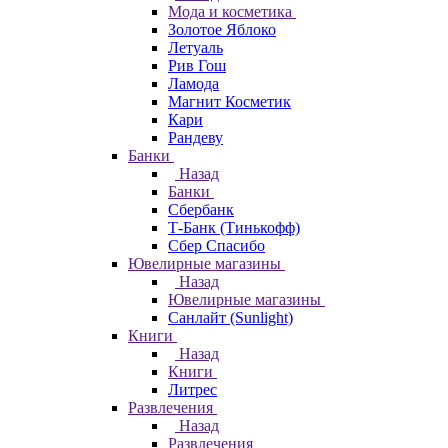
Мода и косметика
Золотое Яблоко
Летуаль
Рив Гош
Ламода
Магнит Косметик
Кари
Рандеву
Банки
Назад
Банки
Сбербанк
Т-Банк (Тинькофф)
Сбер Спасибо
Ювелирные магазины
Назад
Ювелирные магазины
Санлайт (Sunlight)
Книги
Назад
Книги
Литрес
Развлечения
Назад
Развлечения