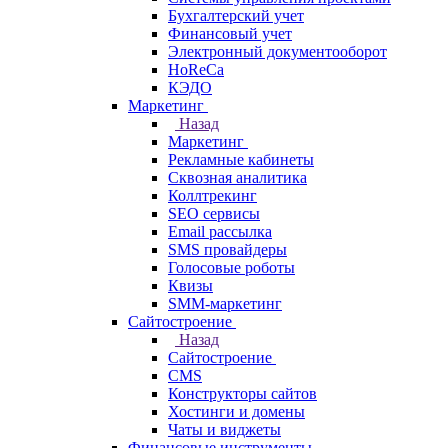
Бухгалтерский учет
Финансовый учет
Электронный документооборот
HoReCa
КЭДО
Маркетинг
Назад
Маркетинг
Рекламные кабинеты
Cквозная аналитика
Коллтрекинг
SEO сервисы
Email расcылка
SMS провайдеры
Голосовые роботы
Квизы
SMM-маркетинг
Сайтостроение
Назад
Сайтостроение
CMS
Конструкторы сайтов
Хостинги и домены
Чаты и виджеты
Финансовые инструменты