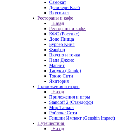
Самокат
Деливери Клаб
Вкусвилл
Рестораны и кафе
Назад
Рестораны и кафе
КФС (Ростикс)
Додо Пицца
Бургер Кинг
Фарфор
Вкусно и точка
Папа Джонс
Магнит
Тануки (Tanuki)
Токио Сити
Якитория
Приложения и игры
Назад
Приложения и игры
Standoff 2 (Стандофф)
Мир Танков
Роблокс Сити
Геншин Импакт (Genshin Impact)
Путешествия
Назад