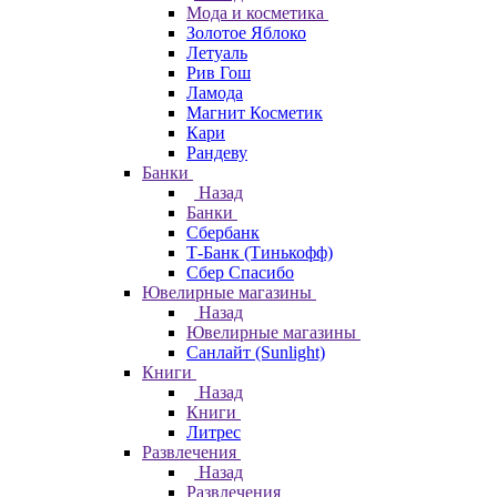
Мода и косметика
Золотое Яблоко
Летуаль
Рив Гош
Ламода
Магнит Косметик
Кари
Рандеву
Банки
Назад
Банки
Сбербанк
Т-Банк (Тинькофф)
Сбер Спасибо
Ювелирные магазины
Назад
Ювелирные магазины
Санлайт (Sunlight)
Книги
Назад
Книги
Литрес
Развлечения
Назад
Развлечения