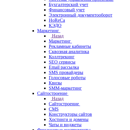
Бухгалтерский учет
Финансовый учет
Электронный документооборот
HoReCa
КЭДО
Маркетинг
Назад
Маркетинг
Рекламные кабинеты
Cквозная аналитика
Коллтрекинг
SEO сервисы
Email расcылка
SMS провайдеры
Голосовые роботы
Квизы
SMM-маркетинг
Сайтостроение
Назад
Сайтостроение
CMS
Конструкторы сайтов
Хостинги и домены
Чаты и виджеты
Финансовые инструменты