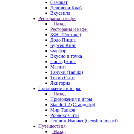
Самокат
Деливери Клаб
Вкусвилл
Рестораны и кафе
Назад
Рестораны и кафе
КФС (Ростикс)
Додо Пицца
Бургер Кинг
Фарфор
Вкусно и точка
Папа Джонс
Магнит
Тануки (Tanuki)
Токио Сити
Якитория
Приложения и игры
Назад
Приложения и игры
Standoff 2 (Стандофф)
Мир Танков
Роблокс Сити
Геншин Импакт (Genshin Impact)
Путешествия
Назад