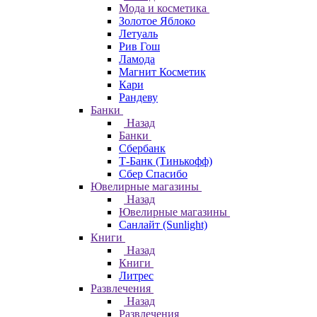
Мода и косметика
Золотое Яблоко
Летуаль
Рив Гош
Ламода
Магнит Косметик
Кари
Рандеву
Банки
Назад
Банки
Сбербанк
Т-Банк (Тинькофф)
Сбер Спасибо
Ювелирные магазины
Назад
Ювелирные магазины
Санлайт (Sunlight)
Книги
Назад
Книги
Литрес
Развлечения
Назад
Развлечения