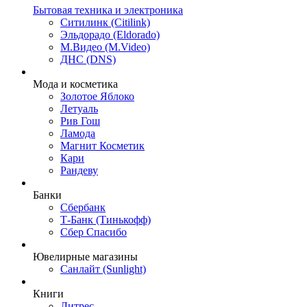
Бытовая техника и электроника
Ситилинк (Citilink)
Эльдорадо (Eldorado)
М.Видео (M.Video)
ДНС (DNS)
Мода и косметика
Золотое Яблоко
Летуаль
Рив Гош
Ламода
Магнит Косметик
Кари
Рандеву
Банки
Сбербанк
Т-Банк (Тинькофф)
Сбер Спасибо
Ювелирные магазины
Санлайт (Sunlight)
Книги
Литрес