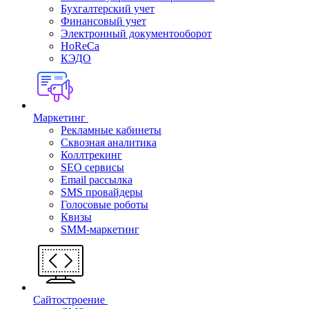
Бухгалтерский учет
Финансовый учет
Электронный документооборот
HoReCa
КЭДО
Маркетинг
Рекламные кабинеты
Cквозная аналитика
Коллтрекинг
SEO сервисы
Email расcылка
SMS провайдеры
Голосовые роботы
Квизы
SMM-маркетинг
Сайтостроение