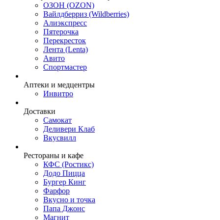
ОЗОН (OZON)
Вайлдберриз (Wildberries)
Алиэкспресс
Пятерочка
Перекресток
Лента (Lenta)
Авито
Спортмастер
Аптеки и медцентры
Инвитро
Доставки
Самокат
Деливери Клаб
Вкусвилл
Рестораны и кафе
КФС (Ростикс)
Додо Пицца
Бургер Кинг
Фарфор
Вкусно и точка
Папа Джонс
Магнит