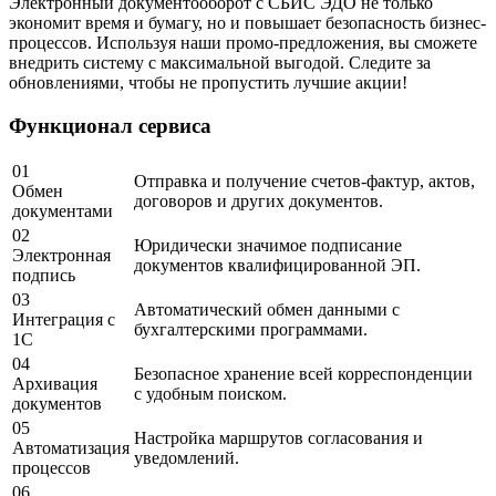
Электронный документооборот с СБИС ЭДО не только
экономит время и бумагу, но и повышает безопасность бизнес-
процессов. Используя наши промо-предложения, вы сможете
внедрить систему с максимальной выгодой. Следите за
обновлениями, чтобы не пропустить лучшие акции!
Функционал сервиса
01
Отправка и получение счетов-фактур, актов,
Обмен
договоров и других документов.
документами
02
Юридически значимое подписание
Электронная
документов квалифицированной ЭП.
подпись
03
Автоматический обмен данными с
Интеграция с
бухгалтерскими программами.
1С
04
Безопасное хранение всей корреспонденции
Архивация
с удобным поиском.
документов
05
Настройка маршрутов согласования и
Автоматизация
уведомлений.
процессов
06