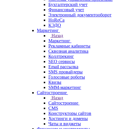
Бухгалтерский учет
Финансовый учет
Электронный документооборот
HoReCa
КЭДО
Маркетинг
Назад
Маркетинг
Рекламные кабинеты
Cквозная аналитика
Коллтрекинг
SEO сервисы
Email расcылка
SMS провайдеры
Голосовые роботы
Квизы
SMM-маркетинг
Сайтостроение
Назад
Сайтостроение
CMS
Конструкторы сайтов
Хостинги и домены
Чаты и виджеты
Финансовые инструменты