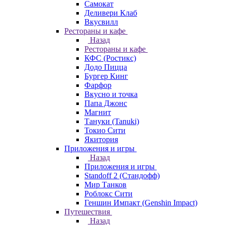
Самокат
Деливери Клаб
Вкусвилл
Рестораны и кафе
Назад
Рестораны и кафе
КФС (Ростикс)
Додо Пицца
Бургер Кинг
Фарфор
Вкусно и точка
Папа Джонс
Магнит
Тануки (Tanuki)
Токио Сити
Якитория
Приложения и игры
Назад
Приложения и игры
Standoff 2 (Стандофф)
Мир Танков
Роблокс Сити
Геншин Импакт (Genshin Impact)
Путешествия
Назад