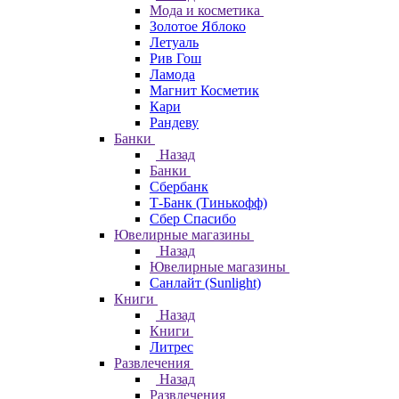
Мода и косметика
Золотое Яблоко
Летуаль
Рив Гош
Ламода
Магнит Косметик
Кари
Рандеву
Банки
Назад
Банки
Сбербанк
Т-Банк (Тинькофф)
Сбер Спасибо
Ювелирные магазины
Назад
Ювелирные магазины
Санлайт (Sunlight)
Книги
Назад
Книги
Литрес
Развлечения
Назад
Развлечения