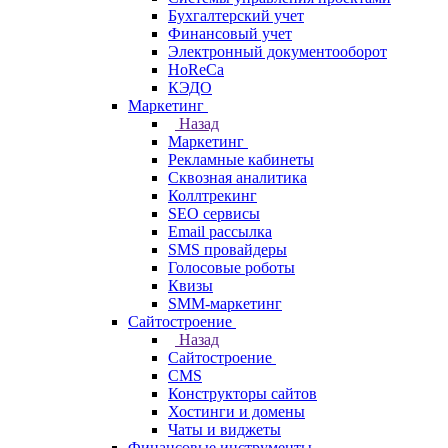
Бухгалтерский учет
Финансовый учет
Электронный документооборот
HoReCa
КЭДО
Маркетинг
Назад
Маркетинг
Рекламные кабинеты
Cквозная аналитика
Коллтрекинг
SEO сервисы
Email расcылка
SMS провайдеры
Голосовые роботы
Квизы
SMM-маркетинг
Сайтостроение
Назад
Сайтостроение
CMS
Конструкторы сайтов
Хостинги и домены
Чаты и виджеты
Финансовые инструменты