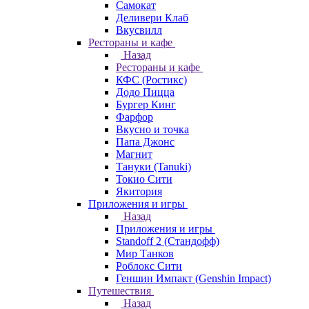
Самокат
Деливери Клаб
Вкусвилл
Рестораны и кафе
Назад
Рестораны и кафе
КФС (Ростикс)
Додо Пицца
Бургер Кинг
Фарфор
Вкусно и точка
Папа Джонс
Магнит
Тануки (Tanuki)
Токио Сити
Якитория
Приложения и игры
Назад
Приложения и игры
Standoff 2 (Стандофф)
Мир Танков
Роблокс Сити
Геншин Импакт (Genshin Impact)
Путешествия
Назад