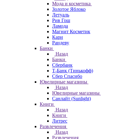
Мода и косметика
Золотое Яблоко
Летуаль
Рив Гош
Ламода
Магнит Косметик
Кари
Рандеву
Банки
Назад
Банки
Сбербанк
Т-Банк (Тинькофф)
Сбер Спасибо
Ювелирные магазины
Назад
Ювелирные магазины
Санлайт (Sunlight)
Книги
Назад
Книги
Литрес
Развлечения
Назад
Развлечения