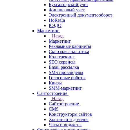
Бухгалтерский учет
Финансовый учет
Электронный документооборот
HoReCa
КЭДО
Маркетинг
Назад
Маркетинг
Рекламные кабинеты
Cквозная аналитика
Коллтрекинг
SEO сервисы
Email расcылка
SMS провайдеры
Голосовые роботы
Квизы
SMM-маркетинг
Сайтостроение
Назад
Сайтостроение
CMS
Конструкторы сайтов
Хостинги и домены
Чаты и виджеты
Финансовые инструменты