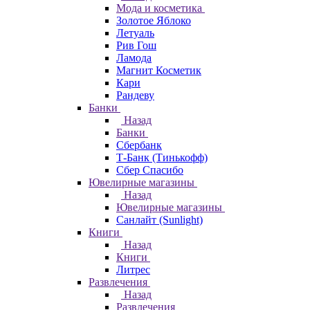
Мода и косметика
Золотое Яблоко
Летуаль
Рив Гош
Ламода
Магнит Косметик
Кари
Рандеву
Банки
Назад
Банки
Сбербанк
Т-Банк (Тинькофф)
Сбер Спасибо
Ювелирные магазины
Назад
Ювелирные магазины
Санлайт (Sunlight)
Книги
Назад
Книги
Литрес
Развлечения
Назад
Развлечения