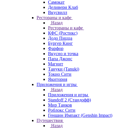
Самокат
Деливери Клаб
Вкусвилл
Рестораны и кафе
Назад
Рестораны и кафе
КФС (Ростикс)
Додо Пицца
Бургер Кинг
Фарфор
Вкусно и точка
Папа Джонс
Магнит
Тануки (Tanuki)
Токио Сити
Якитория
Приложения и игры
Назад
Приложения и игры
Standoff 2 (Стандофф)
Мир Танков
Роблокс Сити
Геншин Импакт (Genshin Impact)
Путешествия
Назад