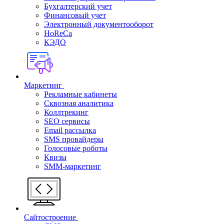
Бухгалтерский учет
Финансовый учет
Электронный документооборот
HoReCa
КЭДО
Маркетинг
Рекламные кабинеты
Cквозная аналитика
Коллтрекинг
SEO сервисы
Email расcылка
SMS провайдеры
Голосовые роботы
Квизы
SMM-маркетинг
Сайтостроение