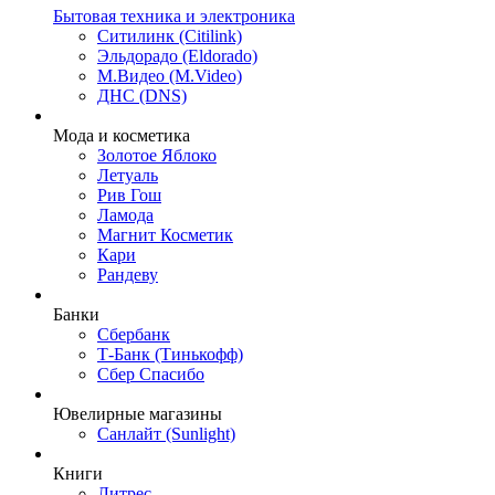
Бытовая техника и электроника
Ситилинк (Citilink)
Эльдорадо (Eldorado)
М.Видео (M.Video)
ДНС (DNS)
Мода и косметика
Золотое Яблоко
Летуаль
Рив Гош
Ламода
Магнит Косметик
Кари
Рандеву
Банки
Сбербанк
Т-Банк (Тинькофф)
Сбер Спасибо
Ювелирные магазины
Санлайт (Sunlight)
Книги
Литрес