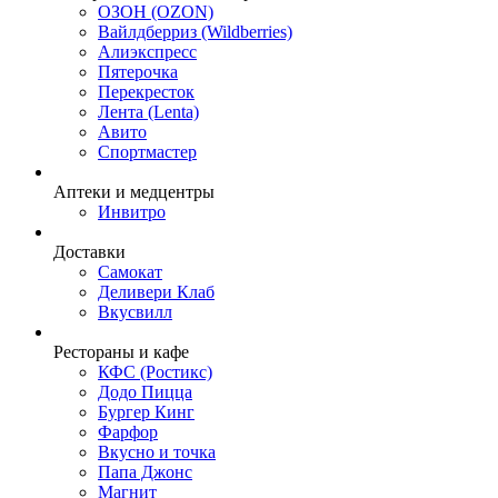
ОЗОН (OZON)
Вайлдберриз (Wildberries)
Алиэкспресс
Пятерочка
Перекресток
Лента (Lenta)
Авито
Спортмастер
Аптеки и медцентры
Инвитро
Доставки
Самокат
Деливери Клаб
Вкусвилл
Рестораны и кафе
КФС (Ростикс)
Додо Пицца
Бургер Кинг
Фарфор
Вкусно и точка
Папа Джонс
Магнит