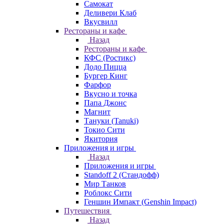
Самокат
Деливери Клаб
Вкусвилл
Рестораны и кафе
Назад
Рестораны и кафе
КФС (Ростикс)
Додо Пицца
Бургер Кинг
Фарфор
Вкусно и точка
Папа Джонс
Магнит
Тануки (Tanuki)
Токио Сити
Якитория
Приложения и игры
Назад
Приложения и игры
Standoff 2 (Стандофф)
Мир Танков
Роблокс Сити
Геншин Импакт (Genshin Impact)
Путешествия
Назад