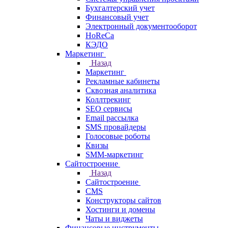
Бухгалтерский учет
Финансовый учет
Электронный документооборот
HoReCa
КЭДО
Маркетинг
Назад
Маркетинг
Рекламные кабинеты
Cквозная аналитика
Коллтрекинг
SEO сервисы
Email расcылка
SMS провайдеры
Голосовые роботы
Квизы
SMM-маркетинг
Сайтостроение
Назад
Сайтостроение
CMS
Конструкторы сайтов
Хостинги и домены
Чаты и виджеты
Финансовые инструменты