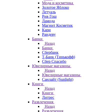
Мода и косметика
Золотое Яблоко
Летуаль
Рив Гош
Ламода
Магнит Косметик
Кари
Рандеву
Банки
Назад
Банки
Сбербанк
Т-Банк (Тинькофф)
Сбер Спасибо
Ювелирные магазины
Назад
Ювелирные магазины
Санлайт (Sunlight)
Книги
Назад
Книги
Литрес
Развлечения
Назад
Развлечения