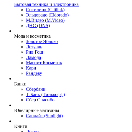
Бытовая техника и электроника
Ситилинк (Citilink)
Эльдорадо (Eldorado)
М.Видео (M.Video)
ДНС (DNS)
Мода и косметика
Золотое Яблоко
Летуаль
Рив Гош
Ламода
Магнит Косметик
Кари
Рандеву
Банки
Сбербанк
Т-Банк (Тинькофф)
Сбер Спасибо
Ювелирные магазины
Санлайт (Sunlight)
Книги
Литрес