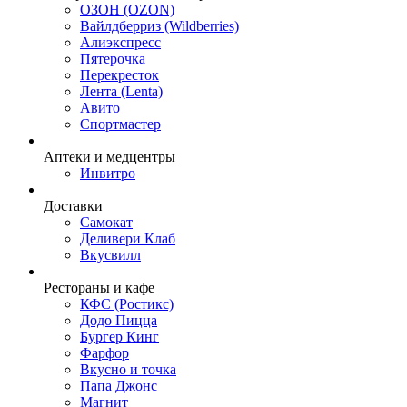
ОЗОН (OZON)
Вайлдберриз (Wildberries)
Алиэкспресс
Пятерочка
Перекресток
Лента (Lenta)
Авито
Спортмастер
Аптеки и медцентры
Инвитро
Доставки
Самокат
Деливери Клаб
Вкусвилл
Рестораны и кафе
КФС (Ростикс)
Додо Пицца
Бургер Кинг
Фарфор
Вкусно и точка
Папа Джонс
Магнит