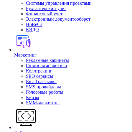
Системы управления проектами
Бухгалтерский учет
Финансовый учет
Электронный документооборот
HoReCa
КЭДО
Маркетинг
Рекламные кабинеты
Cквозная аналитика
Коллтрекинг
SEO сервисы
Email расcылка
SMS провайдеры
Голосовые роботы
Квизы
SMM-маркетинг