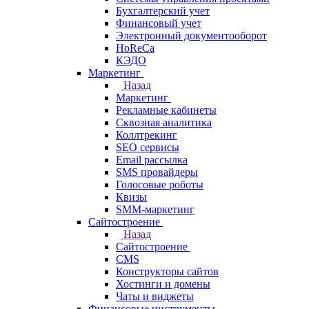
Бухгалтерский учет
Финансовый учет
Электронный документооборот
HoReCa
КЭДО
Маркетинг
Назад
Маркетинг
Рекламные кабинеты
Cквозная аналитика
Коллтрекинг
SEO сервисы
Email расcылка
SMS провайдеры
Голосовые роботы
Квизы
SMM-маркетинг
Сайтостроение
Назад
Сайтостроение
CMS
Конструкторы сайтов
Хостинги и домены
Чаты и виджеты
Финансовые инструменты