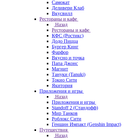
Самокат
Деливери Клаб
Вкусвилл
Рестораны и кафе
Назад
Рестораны и кафе
КФС (Ростикс)
Додо Пицца
Бургер Кинг
Фарфор
Вкусно и точка
Папа Джонс
Магнит
Тануки (Tanuki)
Токио Сити
Якитория
Приложения и игры
Назад
Приложения и игры
Standoff 2 (Стандофф)
Мир Танков
Роблокс Сити
Геншин Импакт (Genshin Impact)
Путешествия
Назад