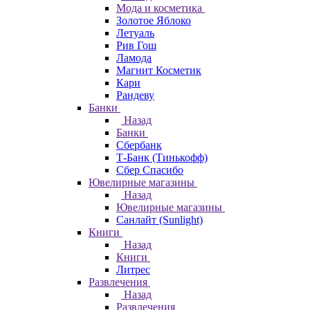
Мода и косметика
Золотое Яблоко
Летуаль
Рив Гош
Ламода
Магнит Косметик
Кари
Рандеву
Банки
Назад
Банки
Сбербанк
Т-Банк (Тинькофф)
Сбер Спасибо
Ювелирные магазины
Назад
Ювелирные магазины
Санлайт (Sunlight)
Книги
Назад
Книги
Литрес
Развлечения
Назад
Развлечения