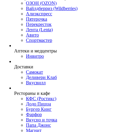
ОЗОН (OZON)
Вайлдберриз (Wildberries)
Алиэкспресс
Пятерочка
Перекресток
Лента (Lenta)
Авито
Спортмастер
Аптеки и медцентры
Инвитро
Доставки
Самокат
Деливери Клаб
Вкусвилл
Рестораны и кафе
КФС (Ростикс)
Додо Пицца
Бургер Кинг
Фарфор
Вкусно и точка
Папа Джонс
Магнит