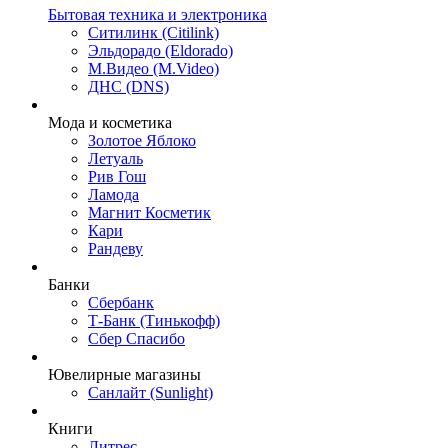
Бытовая техника и электроника
Ситилинк (Citilink)
Эльдорадо (Eldorado)
М.Видео (M.Video)
ДНС (DNS)
Мода и косметика
Золотое Яблоко
Летуаль
Рив Гош
Ламода
Магнит Косметик
Кари
Рандеву
Банки
Сбербанк
Т-Банк (Тинькофф)
Сбер Спасибо
Ювелирные магазины
Санлайт (Sunlight)
Книги
Литрес