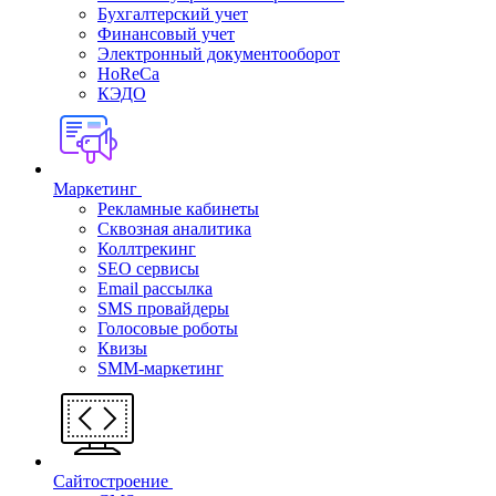
Бухгалтерский учет
Финансовый учет
Электронный документооборот
HoReCa
КЭДО
Маркетинг
Рекламные кабинеты
Cквозная аналитика
Коллтрекинг
SEO сервисы
Email расcылка
SMS провайдеры
Голосовые роботы
Квизы
SMM-маркетинг
Сайтостроение