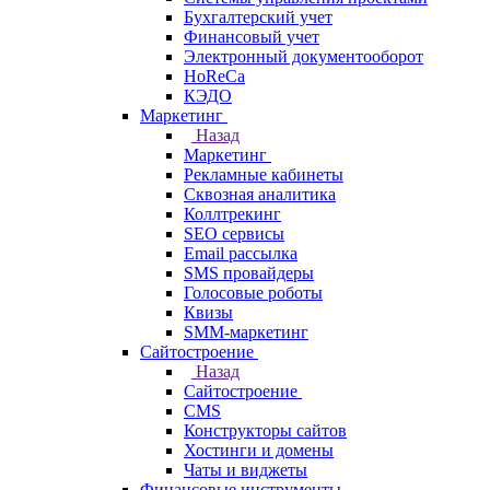
Бухгалтерский учет
Финансовый учет
Электронный документооборот
HoReCa
КЭДО
Маркетинг
Назад
Маркетинг
Рекламные кабинеты
Cквозная аналитика
Коллтрекинг
SEO сервисы
Email расcылка
SMS провайдеры
Голосовые роботы
Квизы
SMM-маркетинг
Сайтостроение
Назад
Сайтостроение
CMS
Конструкторы сайтов
Хостинги и домены
Чаты и виджеты
Финансовые инструменты