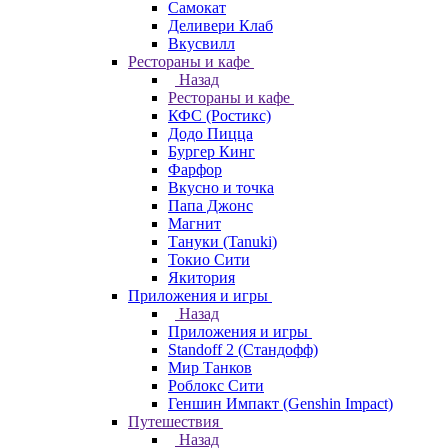
Самокат
Деливери Клаб
Вкусвилл
Рестораны и кафе
Назад
Рестораны и кафе
КФС (Ростикс)
Додо Пицца
Бургер Кинг
Фарфор
Вкусно и точка
Папа Джонс
Магнит
Тануки (Tanuki)
Токио Сити
Якитория
Приложения и игры
Назад
Приложения и игры
Standoff 2 (Стандофф)
Мир Танков
Роблокс Сити
Геншин Импакт (Genshin Impact)
Путешествия
Назад