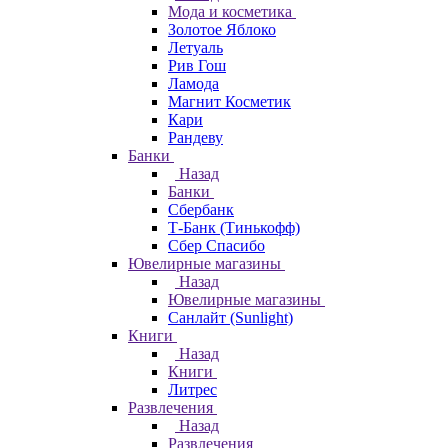
Мода и косметика
Золотое Яблоко
Летуаль
Рив Гош
Ламода
Магнит Косметик
Кари
Рандеву
Банки
Назад
Банки
Сбербанк
Т-Банк (Тинькофф)
Сбер Спасибо
Ювелирные магазины
Назад
Ювелирные магазины
Санлайт (Sunlight)
Книги
Назад
Книги
Литрес
Развлечения
Назад
Развлечения