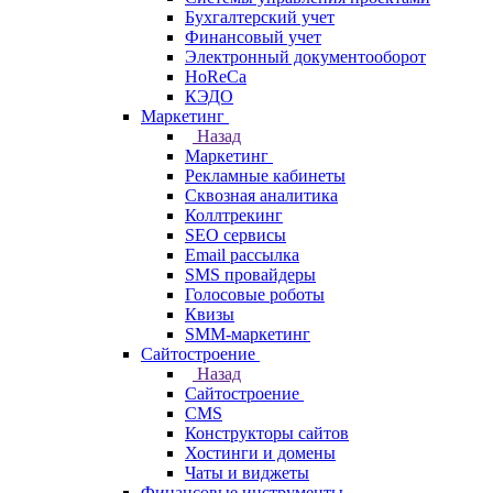
Бухгалтерский учет
Финансовый учет
Электронный документооборот
HoReCa
КЭДО
Маркетинг
Назад
Маркетинг
Рекламные кабинеты
Cквозная аналитика
Коллтрекинг
SEO сервисы
Email расcылка
SMS провайдеры
Голосовые роботы
Квизы
SMM-маркетинг
Сайтостроение
Назад
Сайтостроение
CMS
Конструкторы сайтов
Хостинги и домены
Чаты и виджеты
Финансовые инструменты