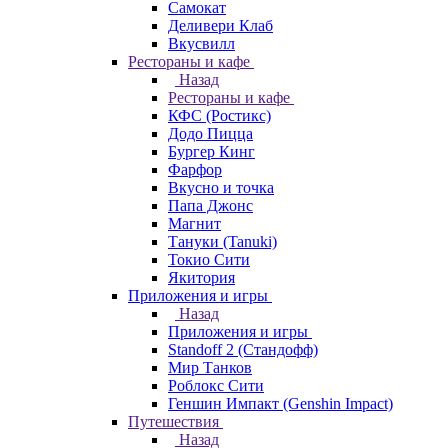
Самокат
Деливери Клаб
Вкусвилл
Рестораны и кафе
Назад
Рестораны и кафе
КФС (Ростикс)
Додо Пицца
Бургер Кинг
Фарфор
Вкусно и точка
Папа Джонс
Магнит
Тануки (Tanuki)
Токио Сити
Якитория
Приложения и игры
Назад
Приложения и игры
Standoff 2 (Стандофф)
Мир Танков
Роблокс Сити
Геншин Импакт (Genshin Impact)
Путешествия
Назад