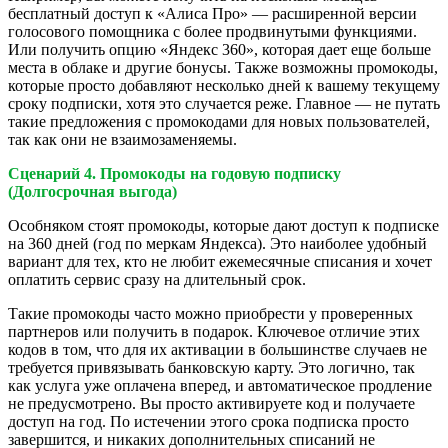
бесплатный доступ к «Алиса Про» — расширенной версии
голосового помощника с более продвинутыми функциями.
Или получить опцию «Яндекс 360», которая дает еще больше
места в облаке и другие бонусы. Также возможны промокоды,
которые просто добавляют несколько дней к вашему текущему
сроку подписки, хотя это случается реже. Главное — не путать
такие предложения с промокодами для новых пользователей,
так как они не взаимозаменяемы.
Сценарий 4. Промокоды на годовую подписку
(Долгосрочная выгода)
Особняком стоят промокоды, которые дают доступ к подписке
на 360 дней (год по меркам Яндекса). Это наиболее удобный
вариант для тех, кто не любит ежемесячные списания и хочет
оплатить сервис сразу на длительный срок.
Такие промокоды часто можно приобрести у проверенных
партнеров или получить в подарок. Ключевое отличие этих
кодов в том, что для их активации в большинстве случаев не
требуется привязывать банковскую карту. Это логично, так
как услуга уже оплачена вперед, и автоматическое продление
не предусмотрено. Вы просто активируете код и получаете
доступ на год. По истечении этого срока подписка просто
завершится, и никаких дополнительных списаний не