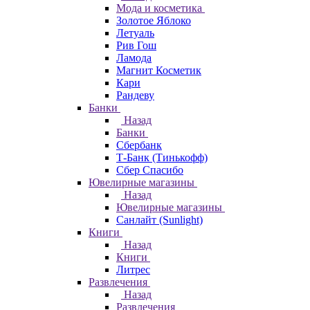
Мода и косметика
Золотое Яблоко
Летуаль
Рив Гош
Ламода
Магнит Косметик
Кари
Рандеву
Банки
Назад
Банки
Сбербанк
Т-Банк (Тинькофф)
Сбер Спасибо
Ювелирные магазины
Назад
Ювелирные магазины
Санлайт (Sunlight)
Книги
Назад
Книги
Литрес
Развлечения
Назад
Развлечения